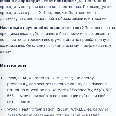
Можно ли проходить тест повторно?
Да, тест можно
проходить неограниченное количество раз. Рекомендуется
проходить его раз в 2–4 недели, чтобы отслеживать
динамику на фоне изменений в образе жизни или терапии.
Насколько научно обоснован этот тест?
Тест основан на
принципах шкал субъективного благополучия и витальности,
но является авторским инструментом и не прошёл полную
валидизацию. Он служит ознакомительным и рефлексивным
целям.
Источники
Ryan, R. M., & Frederick, C. M. (1997). On energy,
personality, and health: Subjective vitality as a dynamic
reflection of well-being.
Journal of Personality
, 65(3), 529–
565. — Ключевая работа по концепции субъективной
витальности.
World Health Organization. (2019).
ICD-11: International
Classification of Diseases, 11th Revision
. — Раздел,