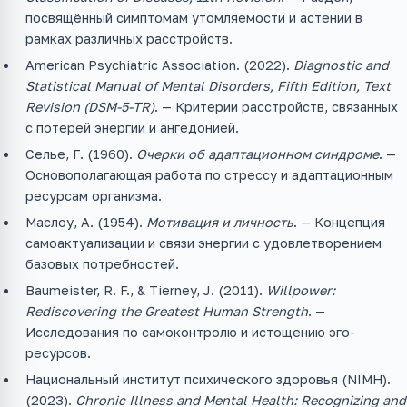
посвящённый симптомам утомляемости и астении в
рамках различных расстройств.
American Psychiatric Association. (2022).
Diagnostic and
Statistical Manual of Mental Disorders, Fifth Edition, Text
Revision (DSM-5-TR)
. — Критерии расстройств, связанных
с потерей энергии и ангедонией.
Селье, Г. (1960).
Очерки об адаптационном синдроме
. —
Основополагающая работа по стрессу и адаптационным
ресурсам организма.
Маслоу, А. (1954).
Мотивация и личность
. — Концепция
самоактуализации и связи энергии с удовлетворением
базовых потребностей.
Baumeister, R. F., & Tierney, J. (2011).
Willpower:
Rediscovering the Greatest Human Strength
. —
Исследования по самоконтролю и истощению эго-
ресурсов.
Национальный институт психического здоровья (NIMH).
(2023).
Chronic Illness and Mental Health: Recognizing and