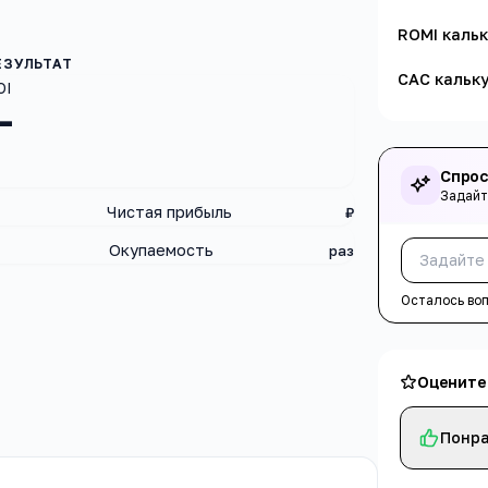
ROMI каль
CAC кальк
OI
—
Спрос
Задайт
Чистая прибыль
₽
Окупаемость
раз
Осталось во
Оцените
Понра