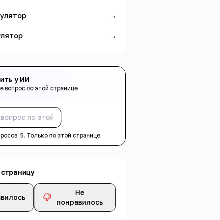
кулятор
→
улятор
→
ить у ИИ
е вопрос по этой странице
Спросить
просов:
5
. Только по этой странице.
 страницу
Не
вилось
понравилось