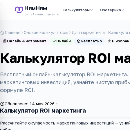
НямНям
Калькуляторы
Эзотерика
онлайн-инструменты
Главная
Онлайн калькуляторы
Для маркетинга
Калькулят
Онлайн-инструмент
Онлайн
Бесплатно
☆
В избран
Калькулятор ROI м
Бесплатный онлайн-калькулятор ROI маркетинга.
маркетинговых инвестиций, узнайте чистую приб
формуле ROI.
Обновлено:
14 мая 2026 г.
Калькулятор ROI маркетинга
Рассчитайте окупаемость маркетинговых инвестиций — узна
рубль.