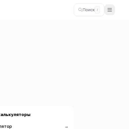
Поиск
/
калькуляторы
лятор
→