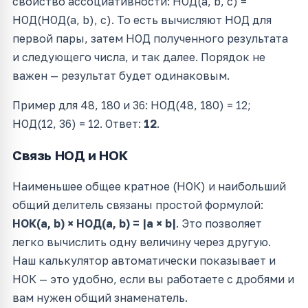
свойство ассоциативности: НОД(a, b, c) =
НОД(НОД(a, b), c). То есть вычисляют НОД для
первой пары, затем НОД полученного результата
и следующего числа, и так далее. Порядок не
важен — результат будет одинаковым.
Пример для 48, 180 и 36: НОД(48, 180) = 12;
НОД(12, 36) = 12. Ответ:
12
.
Связь НОД и НОК
Наименьшее общее кратное (НОК) и наибольший
общий делитель связаны простой формулой:
НОК(a, b) × НОД(a, b) = |a × b|
. Это позволяет
легко вычислить одну величину через другую.
Наш калькулятор автоматически показывает и
НОК — это удобно, если вы работаете с дробями и
вам нужен общий знаменатель.