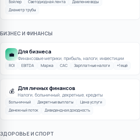
Бойлер
Светодиодная лента
Давление воды
Диаметр трубы
БИЗНЕС И ФИНАНСЫ
Для бизнеса
💼
Финансовые метрики, прибыль, налоги, инвестиции
ROI
EBITDA
Маржа
CAC
Зарплатные налоги
+
1
ещё
Для личных финансов
💰
Налоги, больничный, декретные, кредиты
Больничный
Декретные выплаты
Цена услуги
Денежный поток
Дивидендная доходность
ЗДОРОВЬЕ И СПОРТ