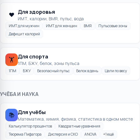
Для здоровья
❤️
ИМТ, калории, BMR, пульс, вода
ИМТ для мужчин
ИМТ для женщин
BMR
Пульсовые зоны
Дефицит калорий
Для спорта
🏋️
1ПМ, БЖУ, белок, зоны пульса
1ПМ
БЖУ
Безопасный пульс
Белок в день
Цели по весу
УЧЁБА И НАУКА
Для учёбы
📚
Математика, химия, физика, статистика в одном месте
Калькулятор процентов
Квадратные уравнения
Теорема Пифагора
Дисперсия и СКО
ANOVA
+
1
ещё