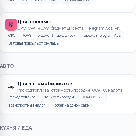
Для рекламы
🎯
CPC, CPA, ROAS, бюджет Директа, Telegram Ads, VK
CPC
ROAS
Бюджет Яндекс Директ
Бюджет Telegram Ads
Валовая прибыль от рекламы
АВТО
Для автомобилистов
🚗
Расход топлива, стоимость поездки, ОСАГО, налоги
Расход топлива
Стоимость поездки
ОСАГО 2026
Транспортный налог
Пробег на одном баке
КУХНЯ И ЕДА