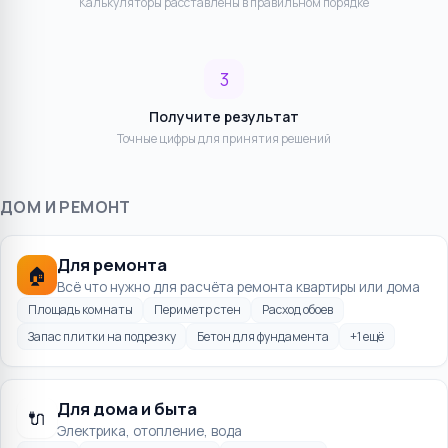
Калькуляторы расставлены в правильном порядке
3
Получите результат
Точные цифры для принятия решений
ДОМ И РЕМОНТ
Для ремонта
🏠
Всё что нужно для расчёта ремонта квартиры или дома
Площадь комнаты
Периметр стен
Расход обоев
Запас плитки на подрезку
Бетон для фундамента
+
1
ещё
Для дома и быта
🔌
Электрика, отопление, вода