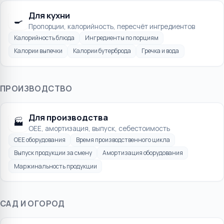
Для кухни
🍳
Пропорции, калорийность, пересчёт ингредиентов
Калорийность блюда
Ингредиенты по порциям
Калории выпечки
Калории бутерброда
Гречка и вода
ПРОИЗВОДСТВО
Для производства
🏭
OEE, амортизация, выпуск, себестоимость
OEE оборудования
Время производственного цикла
Выпуск продукции за смену
Амортизация оборудования
Маржинальность продукции
САД И ОГОРОД