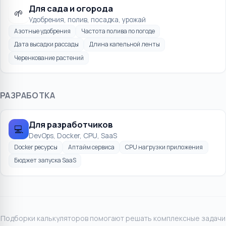
Для сада и огорода
🌱
Удобрения, полив, посадка, урожай
Азотные удобрения
Частота полива по погоде
Дата высадки рассады
Длина капельной ленты
Черенкование растений
РАЗРАБОТКА
Для разработчиков
💻
DevOps, Docker, CPU, SaaS
Docker ресурсы
Аптайм сервиса
CPU нагрузки приложения
Бюджет запуска SaaS
Подборки калькуляторов помогают решать комплексные задачи