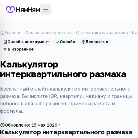
НямНям
Главная
Онлайн калькуляторы
Статистика и аналитика
Ка
Онлайн-инструмент
Онлайн
Бесплатно
☆
В избранное
Калькулятор
интерквартильного размаха
Бесплатный онлайн-калькулятор интерквартильного
размаха. Вычислите IQR, квартили, медиану и границы
выбросов для набора чисел. Примеры расчёта и
формулы.
Обновлено:
15 мая 2026 г.
Калькулятор интерквартильного размаха