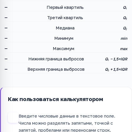
—
Первый квартиль
Q₁
—
Третий квартиль
Q₃
—
Медиана
Q₂
—
Минимум
min
—
Максимум
max
—
Нижняя граница выбросов
Q₁ − 1,5×IQR
—
Верхняя граница выбросов
Q₃ + 1,5×IQR
Как пользоваться калькулятором
Введите числовые данные в текстовое поле.
1
Числа можно разделять запятыми, точкой с
запятой, пробелами или переносами строк.