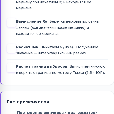
медиану при нечётном n) и находится её
медиана.
Вычисление Q₃.
Берётся верхняя половина
4
данных (все значения после медианы) и
находится её медиана.
Расчёт IQR.
Вычитаем Q₁ из Q₃. Полученное
5
значение — интерквартильный размах.
Расчёт границ выбросов.
Вычисляем нижнюю
6
и верхнюю границы по методу Тьюки (1,5 × IQR).
Где применяется
Построение ящичковых диаграмм (box