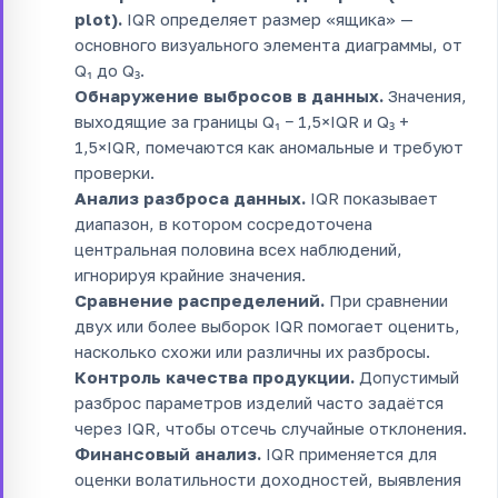
plot).
IQR определяет размер «ящика» —
основного визуального элемента диаграммы, от
Q₁ до Q₃.
Обнаружение выбросов в данных.
Значения,
выходящие за границы Q₁ − 1,5×IQR и Q₃ +
1,5×IQR, помечаются как аномальные и требуют
проверки.
Анализ разброса данных.
IQR показывает
диапазон, в котором сосредоточена
центральная половина всех наблюдений,
игнорируя крайние значения.
Сравнение распределений.
При сравнении
двух или более выборок IQR помогает оценить,
насколько схожи или различны их разбросы.
Контроль качества продукции.
Допустимый
разброс параметров изделий часто задаётся
через IQR, чтобы отсечь случайные отклонения.
Финансовый анализ.
IQR применяется для
оценки волатильности доходностей, выявления