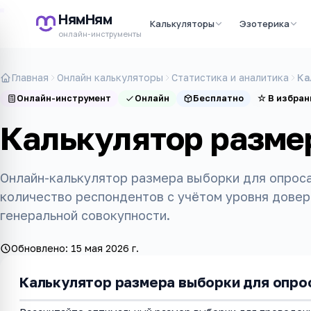
НямНям
Калькуляторы
Эзотерика
онлайн-инструменты
Главная
Онлайн калькуляторы
Статистика и аналитика
Ка
Онлайн-инструмент
Онлайн
Бесплатно
☆
В избран
Калькулятор разме
Онлайн-калькулятор размера выборки для опроса
количество респондентов с учётом уровня довер
генеральной совокупности.
Обновлено:
15 мая 2026 г.
Калькулятор размера выборки для опро