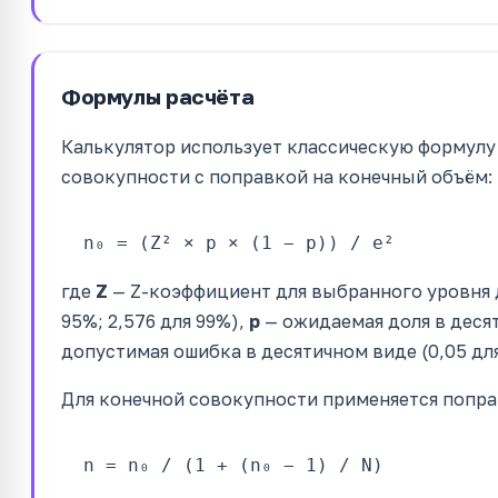
Формулы расчёта
Калькулятор использует классическую формулу
совокупности с поправкой на конечный объём:
n₀ = (Z² × p × (1 − p)) / e²
где
Z
— Z-коэффициент для выбранного уровня до
95%; 2,576 для 99%),
p
— ожидаемая доля в десят
допустимая ошибка в десятичном виде (0,05 для
Для конечной совокупности применяется попра
n = n₀ / (1 + (n₀ − 1) / N)