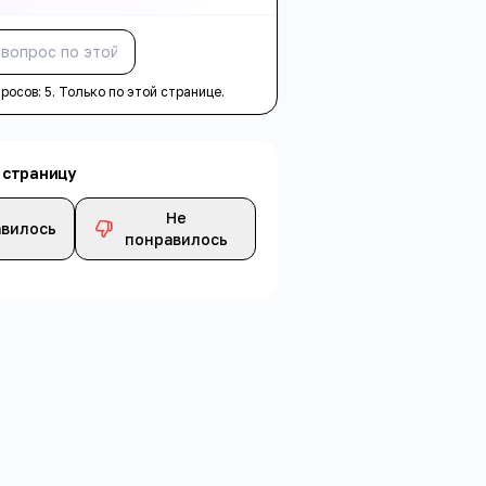
Спросить
просов:
5
. Только по этой странице.
 страницу
Не
вилось
понравилось