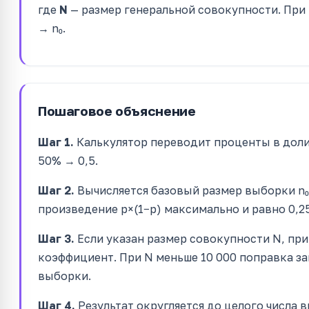
где
N
— размер генеральной совокупности. При N
→ n₀.
Пошаговое объяснение
Шаг 1.
Калькулятор переводит проценты в доли:
50% → 0,5.
Шаг 2.
Вычисляется базовый размер выборки n₀ 
произведение p×(1−p) максимально и равно 0,25
Шаг 3.
Если указан размер совокупности N, пр
коэффициент. При N меньше 10 000 поправка з
выборки.
Шаг 4.
Результат округляется до целого числа 