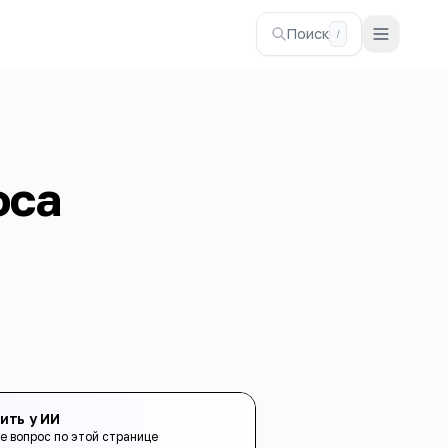
Поиск
/
оса
ить у ИИ
е вопрос по этой странице