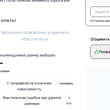
я статистически значимого опроса или
Осталось во
Заполните поля формы и нажмите
«Рассчитать»
Оцените
Понра
екомендуемый размер выборки
—
еловек
С поправкой на конечную
человек
совокупность
Фактическая ошибка при данном
±
п.п.
размере