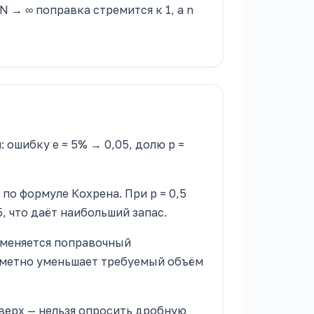
 → ∞ поправка стремится к 1, а n
 ошибку e = 5% → 0,05, долю p =
по формуле Кохрена. При p = 0,5
, что даёт наибольший запас.
именяется поправочный
аметно уменьшает требуемый объём
вверх — нельзя опросить дробную