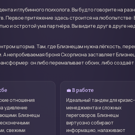
ента и глубинного психолога. Вы будто говорите на разн
тв. Первое притяжение здесь строится на любопытстве:
тью и остротой ума партнёра. Вы видите друг в друге 
нтром шторма. Там, где Близнецам нужна лёгкость, пер
. А непробиваемая броня Скорпиона заставляет Близнец
рансформер: он либо перемалывает обоих, либо создаёт
жбе
💼 В работе
ские отношения
Идеальный тандем для кризис
на удивление
менеджмента и сложных
ающими. Близнецы
переговоров. Близнецы
бесконечными
виртуозно собирают
ми, свежими
информацию, налаживают