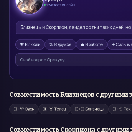
печатает онлайн
🔮
Близнецы и Скорпион, я видел сотни таких дней, но
💖 В любви
🤝 В дружбе
💼 В работе
➕ Сильные
Совместимость
Близнецов
с другими 
♊
+
♈
Овен
♊
+
♉
Телец
♊
+
♊
Близнецы
♊
+
♋
Рак
Совместимость
Скорпиона
с другими