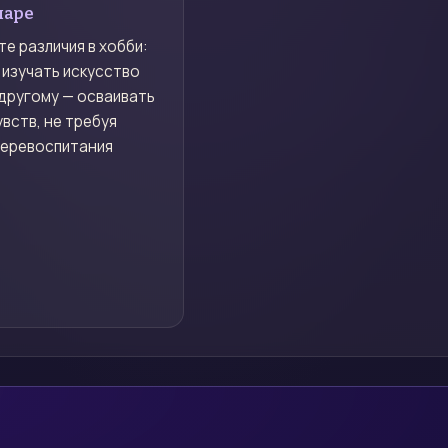
паре
е различия в хобби:
 изучать искусство
другому — осваивать
увств, не требуя
перевоспитания
.