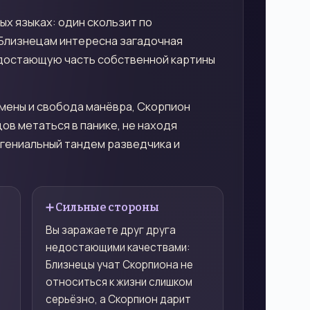
ых языках: один скользит по
 Близнецам интересна загадочная
недостающую часть собственной картины
емены и свобода манёвра, Скорпион
ов метаться в панике, не находя
 гениальный тандем разведчика и
➕ Сильные стороны
-
Вы заражаете друг друга
недостающими качествами:
Близнецы учат Скорпиона не
относиться к жизни слишком
серьёзно, а Скорпион дарит