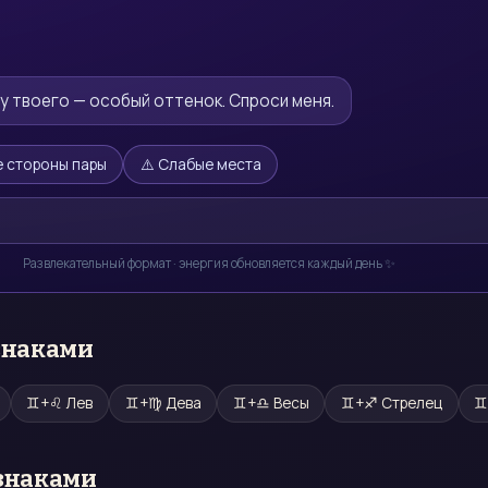
 у твоего — особый оттенок. Спроси меня.
 стороны пары
⚠️ Слабые места
Развлекательный формат · энергия обновляется каждый день ✨
знаками
♊
+
♌
Лев
♊
+
♍
Дева
♊
+
♎
Весы
♊
+
♐
Стрелец
 знаками