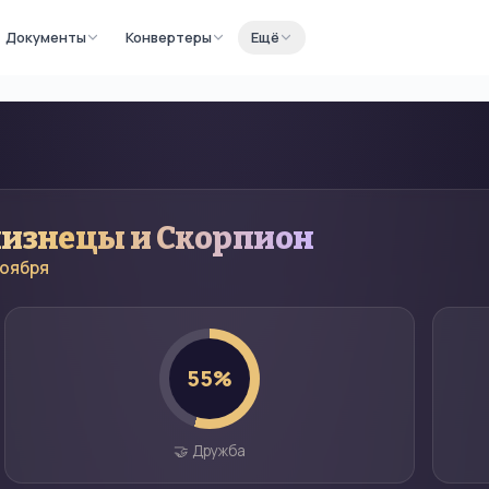
Документы
Конвертеры
Ещё
лизнецы
и
Скорпион
ноября
55
%
🤝 Дружба