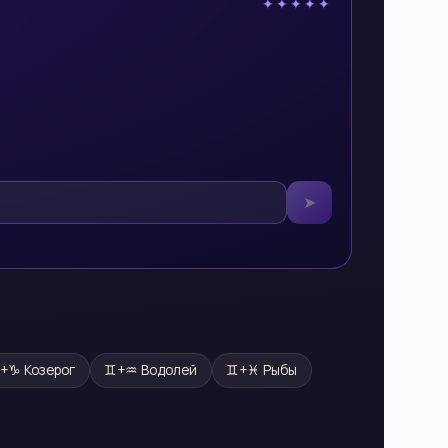
✦✦✦✦✦
➤
♊
+
♑
Козерог
♊
+
♒
Водолей
♊
+
♓
Рыбы