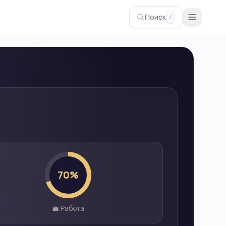
Поиск
/
70
%
💼 Работа