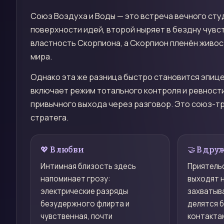
Союз Воздуха и Воды — это встреча вечного студ
поверхности идей, второй ныряет в бездну чувс
властность Скорпиона, а Скорпион пленён живос
мира.
Однако эта же разница быстро становится эпице
включает режим тотального контроля и ревности
привычного выхода через разговор. Это союз-т
стратега.
💖 В любви
🤝 В дру
Интимная близость здесь
Приятель
напоминает грозу:
выходят 
электрические разряды
захватыв
безудержного флирта и
делятся 
чувственная, почти
контакта