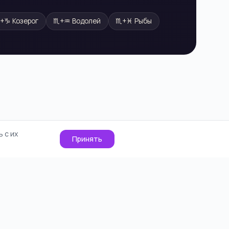
♏
+
♑
Козерог
♏
+
♒
Водолей
♏
+
♓
Рыбы
 с их
Принять
О проекте
Cookie
Контакты