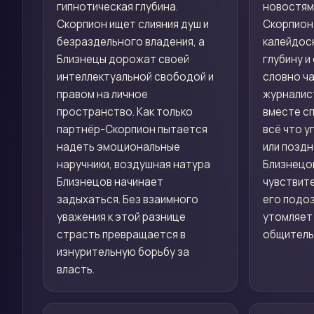
гипнотическая глубина.
новостями
Скорпион ищет слияния душ и
Скорпион
безраздельного владения, а
калейдос
Близнецы дорожат своей
глубину и
интеллектуальной свободой и
словно ча
правом на личное
журналис
пространство. Как только
вместе с
партнёр-Скорпион пытается
всё что у
надеть эмоциональные
или позд
наручники, воздушная натура
Близнецо
Близнецов начинает
чувствите
задыхаться. Без взаимного
его подо
уважения к этой разнице
утомляет
страсть превращается в
общитель
изнурительную борьбу за
власть.