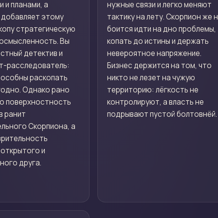
 и планами, а
нужные связи и легко меняют
 добавляет этому
тактику на лету. Скорпион же 
копу стратегическую
боится идти на дно проблемы,
 осмысленность. Вы
копать до истины и держать
стный детектив и
невероятное напряжение.
т-расследователь:
Бизнес держится на том, что
пособны раскопать
никто не лезет на чужую
годно. Однако рано
территорию: лёгкость не
но поверхностность
контролируют, а власть не
в ранит
подрывают пустой болтовнёй.
льного Скорпиона, а
зрительность
 открытого и
ного друга.