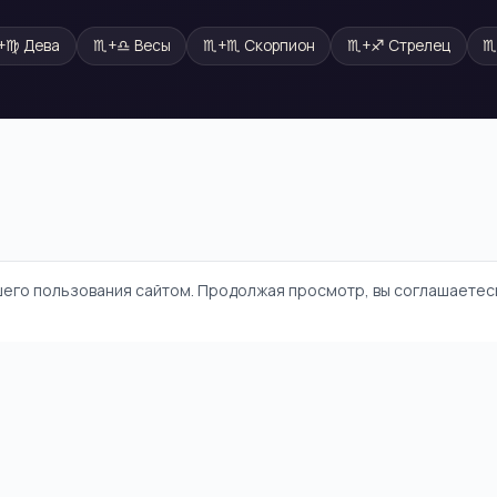
+
♍
Дева
♏
+
♎
Весы
♏
+
♏
Скорпион
♏
+
♐
Стрелец
шего пользования сайтом. Продолжая просмотр, вы соглашаетесь
и
Политика конфиденциальности
Пользовательское соглашение