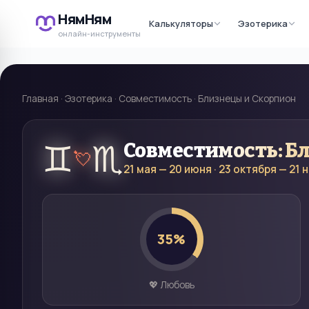
НямНям
Калькуляторы
Эзотерика
онлайн-инструменты
Главная
·
Эзотерика
·
Совместимость
·
Близнецы и Скорпион
♊
♏
Совместимость:
Б
💘
21 мая — 20 июня
·
23 октября — 21 
35
%
💖 Любовь