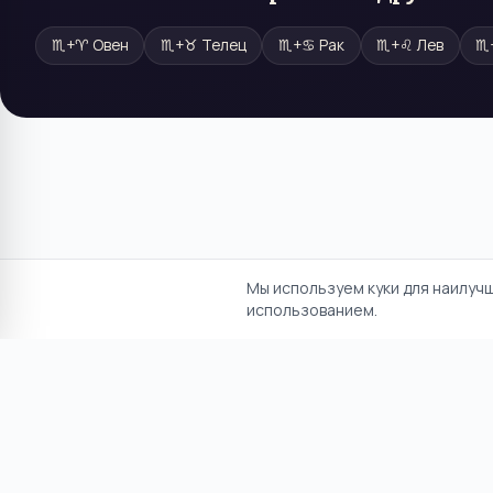
♏
+
♈
Овен
♏
+
♉
Телец
♏
+
♋
Рак
♏
+
♌
Лев
♏
Мы используем куки для наилуч
использованием.
Отказ от ответственност