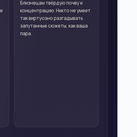
Близнецам твёрдую почву и
не
концентрацию. Никто не умеет
так виртуозно разгадывать
запутанные сюжеты, как ваша
пара.