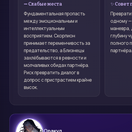
➖ Слабые места
✨ Совет 
Фундаментальная пропасть
Превратит
между эмоциональным и
одному —
интеллектуальным
маневра, 
восприятием. Скорпион
глубину ч
принимает переменчивость за
полного 
предательство, а Близнецы
партнёра
захлёбываются в ревности и
молчаливых обидах партнёра.
Риск превратить диалог в
допрос с пристрастием крайне
высок.
Оракул