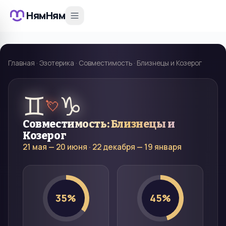
НямНям
Главная
·
Эзотерика
·
Совместимость
·
Близнецы и Козерог
♊
♑
💘
Совместимость:
Близнецы
и
Козерог
21 мая — 20 июня
·
22 декабря — 19 января
35
%
45
%