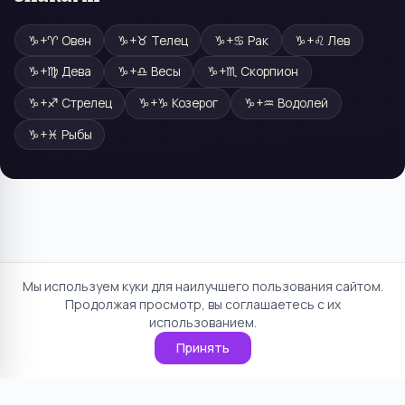
♑
+
♈
Овен
♑
+
♉
Телец
♑
+
♋
Рак
♑
+
♌
Лев
♑
+
♍
Дева
♑
+
♎
Весы
♑
+
♏
Скорпион
♑
+
♐
Стрелец
♑
+
♑
Козерог
♑
+
♒
Водолей
♑
+
♓
Рыбы
Мы используем куки для наилучшего пользования сайтом.
Продолжая просмотр, вы соглашаетесь с их
использованием.
Принять