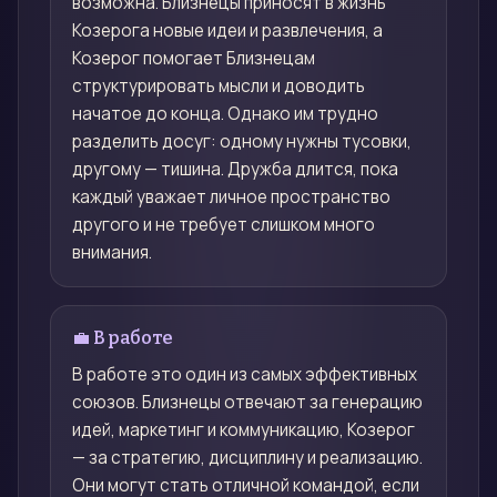
возможна. Близнецы приносят в жизнь
Козерога новые идеи и развлечения, а
Козерог помогает Близнецам
структурировать мысли и доводить
начатое до конца. Однако им трудно
разделить досуг: одному нужны тусовки,
другому — тишина. Дружба длится, пока
каждый уважает личное пространство
другого и не требует слишком много
внимания.
💼 В работе
В работе это один из самых эффективных
союзов. Близнецы отвечают за генерацию
идей, маркетинг и коммуникацию, Козерог
— за стратегию, дисциплину и реализацию.
Они могут стать отличной командой, если