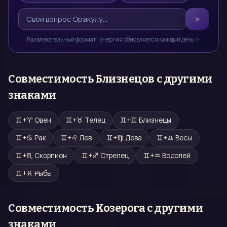
➤
Развлекательный формат · энергия обновляется каждый день ✨
Совместимость
Близнецов
с другими
знаками
♊
+
♈
Овен
♊
+
♉
Телец
♊
+
♊
Близнецы
♊
+
♋
Рак
♊
+
♌
Лев
♊
+
♍
Дева
♊
+
♎
Весы
♊
+
♏
Скорпион
♊
+
♐
Стрелец
♊
+
♒
Водолей
♊
+
♓
Рыбы
Совместимость
Козерога
с другими
знаками