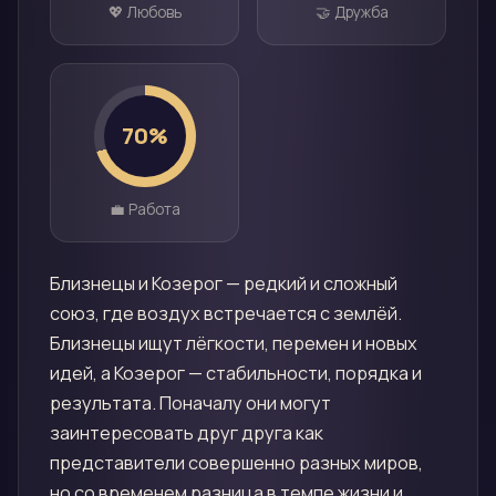
💖 Любовь
🤝 Дружба
70
%
💼 Работа
Близнецы и Козерог — редкий и сложный
союз, где воздух встречается с землёй.
Близнецы ищут лёгкости, перемен и новых
идей, а Козерог — стабильности, порядка и
результата. Поначалу они могут
заинтересовать друг друга как
представители совершенно разных миров,
но со временем разница в темпе жизни и