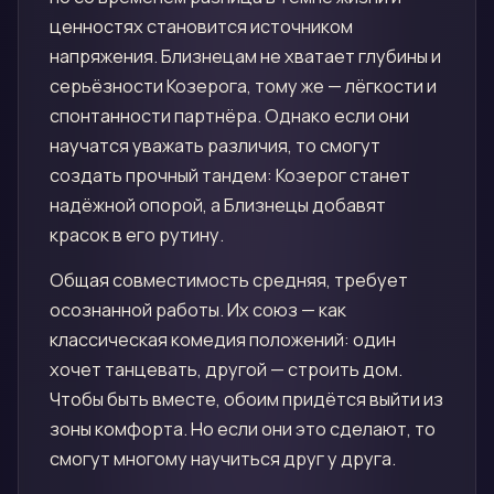
ценностях становится источником
напряжения. Близнецам не хватает глубины и
серьёзности Козерога, тому же — лёгкости и
спонтанности партнёра. Однако если они
научатся уважать различия, то смогут
создать прочный тандем: Козерог станет
надёжной опорой, а Близнецы добавят
красок в его рутину.
Общая совместимость средняя, требует
осознанной работы. Их союз — как
классическая комедия положений: один
хочет танцевать, другой — строить дом.
Чтобы быть вместе, обоим придётся выйти из
зоны комфорта. Но если они это сделают, то
смогут многому научиться друг у друга.