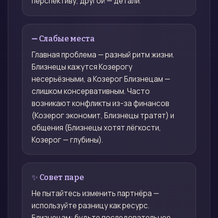
перспективу, другой — детали.
➖ Слабые места
Главная проблема — разный ритм жизни.
Близнецы кажутся Козерогу
несерьёзными, а Козерог Близнецам —
слишком консервативным. Часто
возникают конфликты из-за финансов
(Козерог экономит, Близнецы тратят) и
общения (Близнецы хотят лёгкости,
Козерог — глубины).
✨ Совет паре
Не пытайтесь изменить партнёра —
используйте разницу как ресурс.
Близнецам: будьте последовательнее,