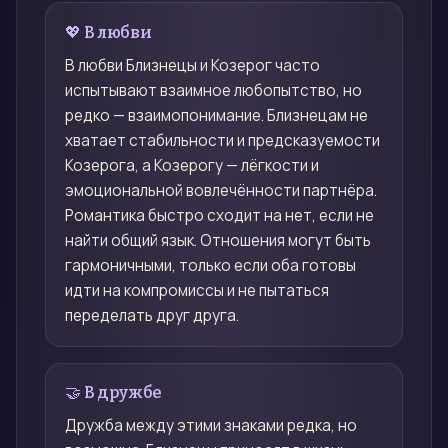
💖 В любви
В любви Близнецы и Козерог часто
испытывают взаимное любопытство, но
редко — взаимопонимание. Близнецам не
хватает стабильности и предсказуемости
Козерога, а Козерогу — лёгкости и
эмоциональной вовлечённости партнёра.
Романтика быстро сходит на нет, если не
найти общий язык. Отношения могут быть
гармоничными, только если оба готовы
идти на компромиссы и не пытаться
переделать друг друга.
🤝 В дружбе
Дружба между этими знаками редка, но