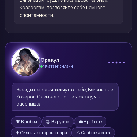
Козерогам: позволяйте себе немного
спонтанности.
Оракул
✦✦✦✦✦
печатает онлайн
🔮
Звёзды сегодня шепчут о тебе, Близнецы и 
Козерог. Один вопрос — и я скажу, что 
расслышал.
💖 В любви
🤝 В дружбе
💼 В работе
➕ Сильные стороны пары
⚠️ Слабые места