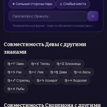
➕ Сильные стороны пары
⚠️ Слабые места
➤
Развлекательный формат · энергия обновляется каждый день ✨
Совместимость
Девы
с другими
знаками
♍
+
♈
Овен
♍
+
♉
Телец
♍
+
♊
Близнецы
♍
+
♋
Рак
♍
+
♌
Лев
♍
+
♍
Дева
♍
+
♎
Весы
♍
+
♐
Стрелец
♍
+
♑
Козерог
♍
+
♒
Водолей
♍
+
♓
Рыбы
Совместимость
Скорпиона
с другими