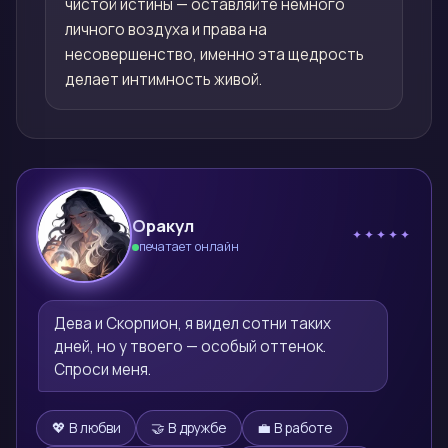
чистой истины — оставляйте немного
личного воздуха и права на
несовершенство, именно эта щедрость
делает интимность живой.
Оракул
✦✦✦✦✦
печатает онлайн
🔮
Дева и Скорпион, я видел сотни таких 
дней, но у твоего — особый оттенок. 
Спроси меня.
💖 В любви
🤝 В дружбе
💼 В работе