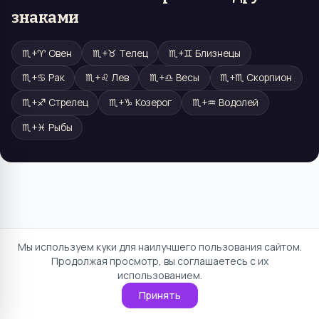
знаками
♏
+
♈
Овен
♏
+
♉
Телец
♏
+
♊
Близнецы
♏
+
♋
Рак
♏
+
♌
Лев
♏
+
♎
Весы
♏
+
♏
Скорпион
♏
+
♐
Стрелец
♏
+
♑
Козерог
♏
+
♒
Водолей
♏
+
♓
Рыбы
Мы используем куки для наилучшего пользования сайтом.
Продолжая просмотр, вы соглашаетесь с их
использованием.
Принять