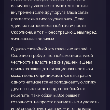
взаимное уважение к компетентности и
внутренней силе друг друга. Ваша связь
рождается из тихого узнавания: Дева
удивляется неожиданной тактичности
Скорпиона, а тот — бесстрашию Девы перед
жизненными задачами.
Однако спокойной эту гавань не назовёшь.
Скорпион требует полной эмоциональной
честности и власти над ситуацией, а Дева
привыкла защищаться рациональностью и
может колоть придирками. Когда страсть
одного натыкается на холодноватую логику
другого, возникает пар, способный как
исцелить, так и обжечь. Всё решает
готовность не просто понимать, но и уважать
иной способ чувствования — и тогда ваша