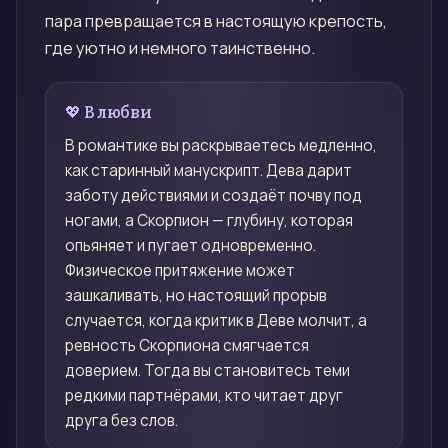
пара превращается в настоящую крепость,
где уютно и немного таинственно.
💖 В любви
В романтике вы раскрываетесь медленно,
как старинный манускрипт. Дева дарит
заботу действиями и создаёт почву под
ногами, а Скорпион — глубину, которая
опьяняет и пугает одновременно.
Физическое притяжение может
зашкаливать, но настоящий прорыв
случается, когда критик в Деве молчит, а
ревность Скорпиона смягчается
доверием. Тогда вы становитесь теми
редкими партнёрами, кто читает друг
друга без слов.