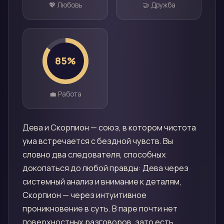
💖 Любовь
🤝 Дружба
85
%
💼 Работа
Дева и Скорпион — союз, в котором чистота
ума встречается с бездной чувств. Вы
словно два следователя, способных
докопаться до любой правды: Дева через
системный анализ и внимание к деталям,
Скорпион — через интуитивное
проникновение в суть. В паре почти нет
поверхностных разговоров, зато есть