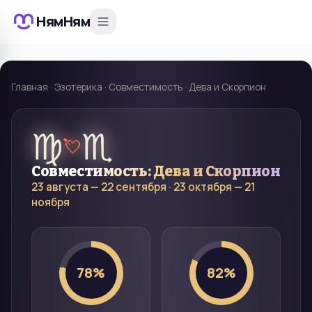
НямНям
Главная
·
Эзотерика
·
Совместимость
·
Дева и Скорпион
♍
♏
💘
Совместимость:
Дева
и
Скорпион
23 августа — 22 сентября
·
23 октября — 21
ноября
78
%
82
%