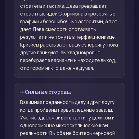
стратега и тактика. Дева превращает
страстные идеи Скорпиона в прозрачные
графики и безошибочные алгоритмы, а тот
даёт Деве смелость отстаивать
результат и не тонуть в перфекционизме.
Кризисы раскрывают вашу суперсилу: пока
другие паникуют, вы хладнокровно
перебираете варианты и находите выход,
о котором никто даже не думал.
➕ Сильные стороны
Взаимная преданность делу и друг другу,
когда пройдены первые ледяные завалы.
Умение вдвоём видеть картину целиком и
одновременно микроскопические швы
реальности. Вы оба не боитесь черновой