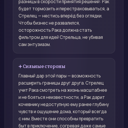
разницы в скорости принятия решений: Рак
будет тормозить и перестраховываться, а
Стрелец — нестись вперёд без оглядки.
Чтобы бизнес не развалился,
осторожность Рака должна стать
фильтром для идей Стрельца, не убивая
сам энтузиазм.
➕ Сильные стороны
Главный дар этой пары — возможность
расширить границы друг друга. Стрелец
учит Рака смотреть на жизнь масштабнее
и не бояться неизвестности, а Рак дарит
кочевнику недоступную ему ранее глубину
чувств и ощущение дома, который всегда
с ним. Вместе они способны превратить
быт в приключение, согревая даже самые