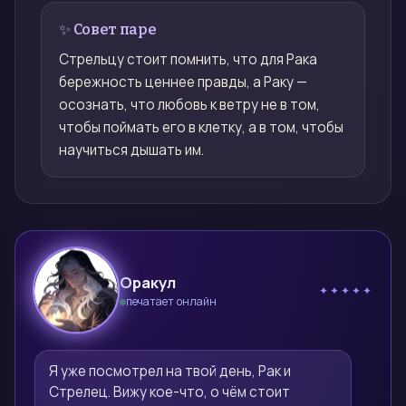
✨ Совет паре
Стрельцу стоит помнить, что для Рака
бережность ценнее правды, а Раку —
осознать, что любовь к ветру не в том,
чтобы поймать его в клетку, а в том, чтобы
научиться дышать им.
Оракул
✦✦✦✦✦
печатает онлайн
🔮
Я уже посмотрел на твой день, Рак и 
Стрелец. Вижу кое-что, о чём стоит 