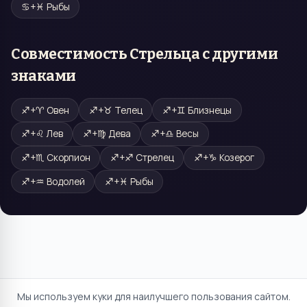
♋
+
♓
Рыбы
Совместимость
Стрельца
с другими
знаками
♐
+
♈
Овен
♐
+
♉
Телец
♐
+
♊
Близнецы
♐
+
♌
Лев
♐
+
♍
Дева
♐
+
♎
Весы
♐
+
♏
Скорпион
♐
+
♐
Стрелец
♐
+
♑
Козерог
♐
+
♒
Водолей
♐
+
♓
Рыбы
Мы используем куки для наилучшего пользования сайтом.