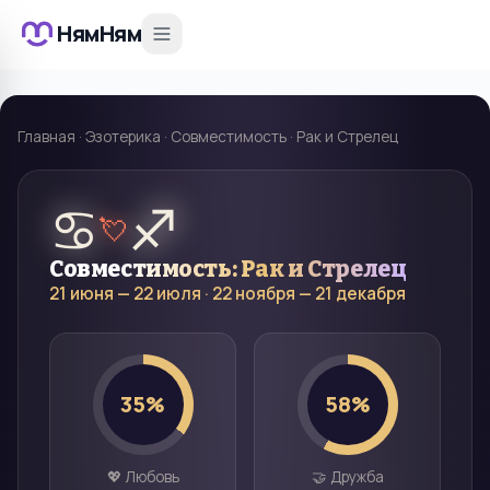
НямНям
Главная
·
Эзотерика
·
Совместимость
·
Рак и Стрелец
♋
♐
💘
Совместимость:
Рак
и
Стрелец
21 июня — 22 июля
·
22 ноября — 21 декабря
35
%
58
%
💖 Любовь
🤝 Дружба