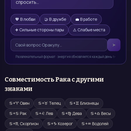
спросить…
💖 В любви
🤝 В дружбе
💼 В работе
➕ Сильные стороны пары
⚠️ Слабые места
➤
Развлекательный формат · энергия обновляется каждый день ✨
Совместимость
Рака
с другими
знаками
♋
+
♈
Овен
♋
+
♉
Телец
♋
+
♊
Близнецы
♋
+
♋
Рак
♋
+
♌
Лев
♋
+
♍
Дева
♋
+
♎
Весы
♋
+
♏
Скорпион
♋
+
♑
Козерог
♋
+
♒
Водолей