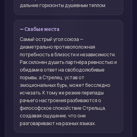
дальние горизонты душевным теплом.
➖ Слабые места
Самый острый угол союза —
диаметрально противоположная
потребность в близости и независимости.
Рак склонен душить партнёра ревностью и
обидами в ответ на свободолюбивые
порывы, а Стрелец, устав от
эмоциональных бурь, может бесследно
исчезать. К тому же резкие перепады
рачьего настроения разбиваются о
философское спокойствие Стрельца,
создавая ощущение, что они
разговаривают на разных языках.