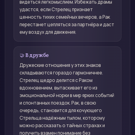
видеться легкомыслием. Избежать драмы
удастся, если Стрелец признает
ценность тихих семейных вечеров, а Рак
перестанет цепляться за партнёра и даст
ему воздух для движения.
🤝 В дружбе
Дружеские отношения у этих знаков
складываются гораздо гармоничнее.
Стрелец щедро делится с Раком
вдохновением, вытаскивает его из
эмоциональной норки в мир ярких событий
и спонтанных поездок. Рак, в свою
очередь, становится для кочующего
Стрельца надёжным тылом, которому
можно рассказать о тайных страхах и
получить взамен понимание без