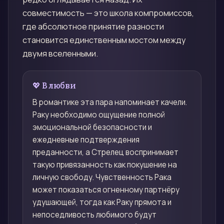
совместимость — это школа компромиссов,
где абсолютное принятие разности
становится единственным мостом между
двумя вселенными.
💖 В любви
В романтике эта пара напоминает качели.
Раку необходимо ощущение полной
эмоциональной безопасности и
ежедневные подтверждения
преданности, а Стрелец воспринимает
такую привязанность как покушение на
личную свободу. Чувственность Рака
может показаться огненному партнёру
удушающей, тогда как Раку прямота и
непоседливость любимого будут