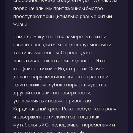
способность Рака создавать уют. Однако за
первоначальным притяжением быстро
проступают принципиально разные ритмы
жизни.
Там, где Раку хочется замереть в тихой
гавани, насладиться предсказуемостью и
тактильным теплом, Стрелец уже
распахивает окно в неизведанное. Этот
конфликт стихий — Вода против Огня —
делает пару эмоционально контрастной:
один слишком глубоко ныряет в чувства,
другой скользит по поверхности,
устремляясь к новым горизонтам.
Кардинальный крест Рака требует контроля
и завершенности сюжетов, тогда как
мутабельный Стрелец живёт переменами и
редко оглядывается назад. Их