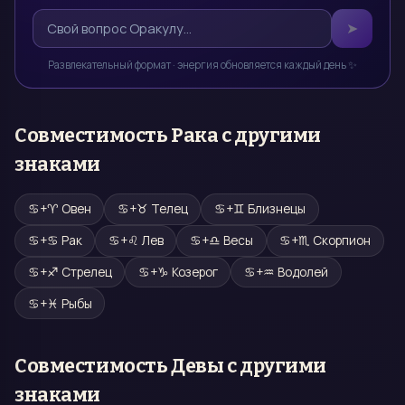
➤
Развлекательный формат · энергия обновляется каждый день ✨
Совместимость
Рака
с другими
знаками
♋
+
♈
Овен
♋
+
♉
Телец
♋
+
♊
Близнецы
♋
+
♋
Рак
♋
+
♌
Лев
♋
+
♎
Весы
♋
+
♏
Скорпион
♋
+
♐
Стрелец
♋
+
♑
Козерог
♋
+
♒
Водолей
♋
+
♓
Рыбы
Совместимость
Девы
с другими
знаками