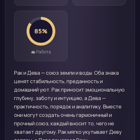
85
%
💼 Работа
Рак и Дева — союз земли и воды. Оба знака
ценят стабильность, преданность и
домашний уют. Рак приносит эмоциональную
глубину, заботу и интуицию, а Дева —
практичность, порядок и аналитику. Вместе
они могут создать очень гармоничный и
прочный союз, каждый вносит то, чего не
хватает другому. Рак мягко укутывает Деву