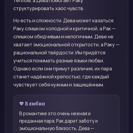
теплом, а Дева помогает Раку
структурировать хаос чувств.
Но есть и сложности. Дева может казаться
Раку слишком холодной и критичной, а Рак —
слишком обидчивым и нелогичным. Деве не
хватает эмоциональной открытости, а Раку —
рациональной твёрдости. Им придётся
учиться понимать разные языки любви.
Однако если они примут различия, их пара
станет надёжной крепостью, где каждый
чувствует себя нужным и защищённым.
💖 В любви
В романтике это очень нежная и
преданная пара. Рак дарит заботу и
эмоциональную близость, Дева —