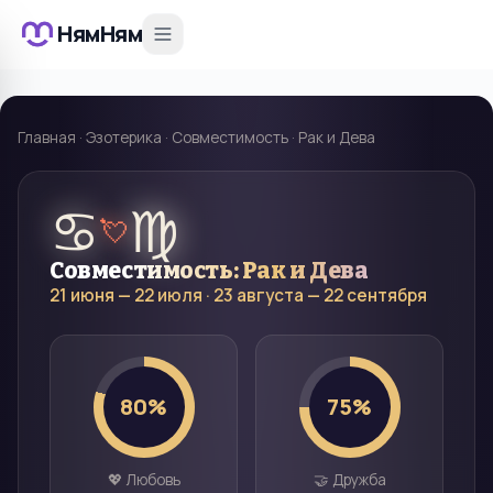
НямНям
Главная
·
Эзотерика
·
Совместимость
·
Рак и Дева
♋
♍
💘
Совместимость:
Рак
и
Дева
21 июня — 22 июля
·
23 августа — 22 сентября
80
%
75
%
💖 Любовь
🤝 Дружба