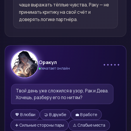
чаще выражать тёплые чувства, Раку — не
принимать критику на свой счёт и
доверять логике партнёра.
Оракул
✦✦✦✦✦
печатает онлайн
🔮
Твой день уже сложился в узор, Рак и Дева. 
Хочешь, разберу его по нитям?
💖 В любви
🤝 В дружбе
💼 В работе
➕ Сильные стороны пары
⚠️ Слабые места