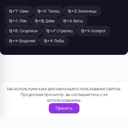
♍
+
♈
Овен
♍
+
♉
Телец
♍
+
♊
Близнецы
♍
+
♌
Лев
♍
+
♍
Дева
♍
+
♎
Весы
♍
+
♏
Скорпион
♍
+
♐
Стрелец
♍
+
♑
Козерог
♍
+
♒
Водолей
♍
+
♓
Рыбы
Мы используем куки для наилучшего пользования сайтом.
Продолжая просмотр, вы соглашаетесь с их
использованием.
Принять