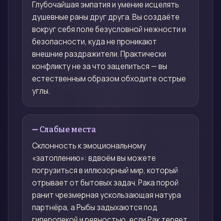
Глубочайшая эмпатия и умение исцелять
душевные раны друг друга. Вы создаёте
вокруг себя поле безусловной нежности и
безопасности, куда не проникают
внешние раздражители. Практически
конфликту не за что зацепиться — вы
естественным образом обходите острые
углы.
➖ Слабые места
Склонность к эмоциональному
«затоплению»: вдвоём вы можете
погрузиться в иллюзорный мир, который
отрывает от бытовых задач. Рака порой
ранит чрезмерная ускользающая натура
партнёра, а Рыбы задыхаются под
гиперопекой и ревностью, если Рак теряет