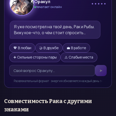
Оракул
✦✦✦✦✦
печатает онлайн
🔮
Я уже посмотрел на твой день, Рак и Рыбы. 
Вижу кое-что, о чём стоит спросить…
💖 В любви
🤝 В дружбе
💼 В работе
➕ Сильные стороны пары
⚠️ Слабые места
➤
Развлекательный формат · энергия обновляется каждый день ✨
Совместимость
Рака
с другими
знаками