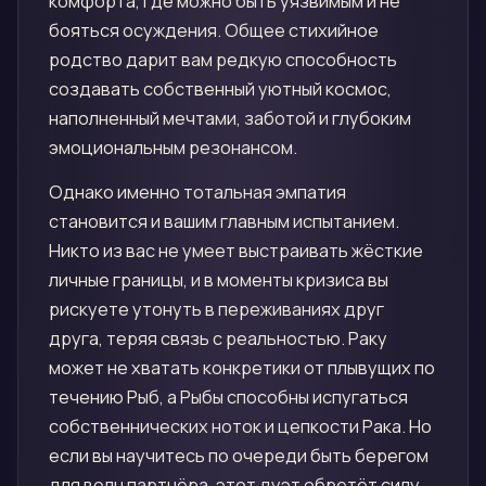
комфорта, где можно быть уязвимым и не
бояться осуждения. Общее стихийное
родство дарит вам редкую способность
создавать собственный уютный космос,
наполненный мечтами, заботой и глубоким
эмоциональным резонансом.
Однако именно тотальная эмпатия
становится и вашим главным испытанием.
Никто из вас не умеет выстраивать жёсткие
личные границы, и в моменты кризиса вы
рискуете утонуть в переживаниях друг
друга, теряя связь с реальностью. Раку
может не хватать конкретики от плывущих по
течению Рыб, а Рыбы способны испугаться
собственнических ноток и цепкости Рака. Но
если вы научитесь по очереди быть берегом
для волн партнёра, этот дуэт обретёт силу