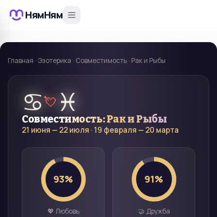
НямНям
Главная
·
Эзотерика
·
Совместимость
·
Рак и Рыбы
♋
♓
💘
Совместимость:
Рак
и
Рыбы
21 июня — 22 июля
·
19 февраля — 20 марта
93
%
91
%
💖 Любовь
🤝 Дружба