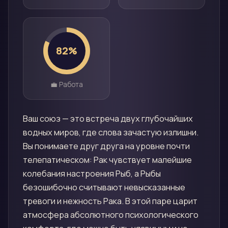
82
%
💼 Работа
Ваш союз — это встреча двух глубочайших
водных миров, где слова зачастую излишни.
Вы понимаете друг друга на уровне почти
телепатическом: Рак чувствует малейшие
колебания настроения Рыб, а Рыбы
безошибочно считывают невысказанные
тревоги и нежность Рака. В этой паре царит
атмосфера абсолютного психологического