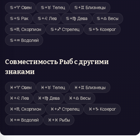
♋
+
♈
Овен
♋
+
♉
Телец
♋
+
♊
Близнецы
♋
+
♋
Рак
♋
+
♌
Лев
♋
+
♍
Дева
♋
+
♎
Весы
♋
+
♏
Скорпион
♋
+
♐
Стрелец
♋
+
♑
Козерог
♋
+
♒
Водолей
Совместимость
Рыб
с другими
знаками
♓
+
♈
Овен
♓
+
♉
Телец
♓
+
♊
Близнецы
♓
+
♌
Лев
♓
+
♍
Дева
♓
+
♎
Весы
♓
+
♏
Скорпион
♓
+
♐
Стрелец
♓
+
♑
Козерог
♓
+
♒
Водолей
♓
+
♓
Рыбы