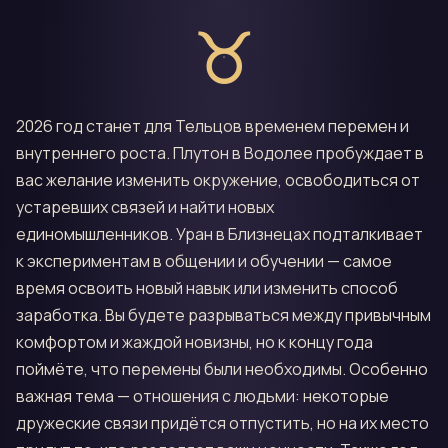
♉
2026 год станет для Тельцов временем перемен и
внутреннего роста. Плутон в Водолее пробуждает в
вас желание изменить окружение, освободиться от
устаревших связей и найти новых
единомышленников. Уран в Близнецах подталкивает
к экспериментам в общении и обучении — самое
время освоить новый навык или изменить способ
заработка. Вы будете разрываться между привычным
комфортом и жаждой новизны, но к концу года
поймёте, что перемены были необходимы. Особенно
важная тема — отношения с людьми: некоторые
дружеские связи придётся отпустить, но на их место