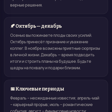
верные решения.
🍂 Октябрь — декабрь
Осенью вы пожинаете плоды своих усилий.
Октябрь принесёт признание и уважение
коллег. В ноябре возможны приятные сюрпризы
в личной жизни. Декабрь — время подводить
итоги и строить планы на будущее. Будьте
щедры на похвалу и подарки близким.
📅 Ключевые периоды
Февраль – неожиданные известия; апрель-май
– карьерный прорыв; июль – романтические
события; август – финансовые новости;