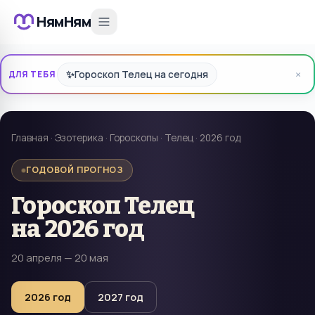
НямНям
×
✨
Гороскоп Телец на сегодня
ДЛЯ ТЕБЯ
Главная
·
Эзотерика
·
Гороскопы
·
Телец
·
2026 год
ГОДОВОЙ ПРОГНОЗ
Гороскоп
Телец
на
2026 год
20 апреля — 20 мая
2026
год
2027
год