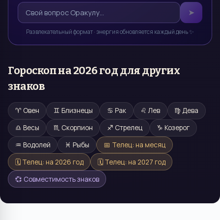
➤
Развлекательный формат · энергия обновляется каждый день ✨
Гороскоп на
2026 год
для других
знаков
♈
Овен
♊
Близнецы
♋
Рак
♌
Лев
♍
Дева
♎
Весы
♏
Скорпион
♐
Стрелец
♑
Козерог
♒
Водолей
♓
Рыбы
📅
Телец
: на месяц
🗓️
Телец
: на
2026
год
🗓️
Телец
: на
2027
год
💞 Совместимость знаков