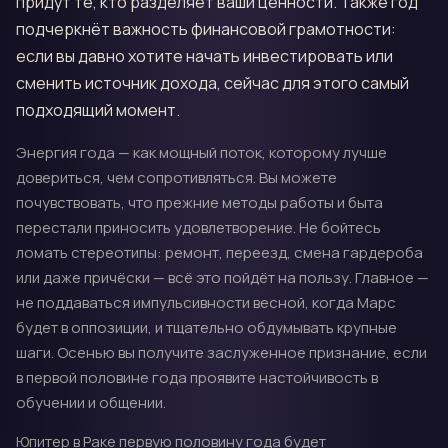
придут те, кто разделяет ваши ценности. Также год
подчеркнёт важность финансовой грамотности:
если вы давно хотите начать инвестировать или
сменить источник дохода, сейчас для этого самый
подходящий момент.
Энергия года — как мощный поток, которому лучше
довериться, чем сопротивляться. Вы можете
почувствовать, что прежние методы работы и быта
перестали приносить удовлетворение. Не бойтесь
ломать стереотипы: ремонт, переезд, смена гардероба
или даже причёски — всё это пойдёт на пользу. Главное —
не поддаваться импульсивности весной, когда Марс
будет в оппозиции, и тщательно обдумывать крупные
шаги. Осенью вы получите заслуженное признание, если
в первой половине года проявите настойчивость в
обучении и общении.
Юпитер в Раке первую половину года будет