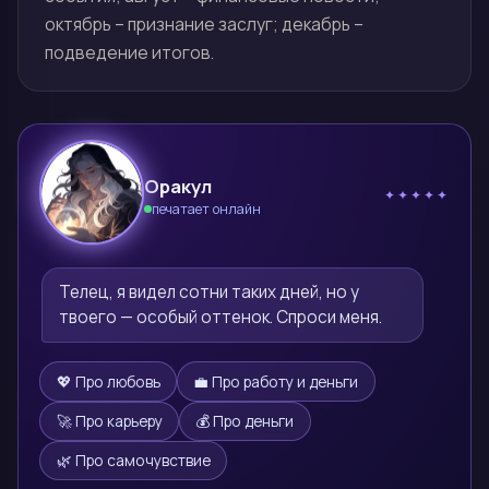
октябрь – признание заслуг; декабрь –
подведение итогов.
Оракул
✦✦✦✦✦
печатает онлайн
🔮
Телец, я видел сотни таких дней, но у 
твоего — особый оттенок. Спроси меня.
💖 Про любовь
💼 Про работу и деньги
🚀 Про карьеру
💰 Про деньги
🌿 Про самочувствие