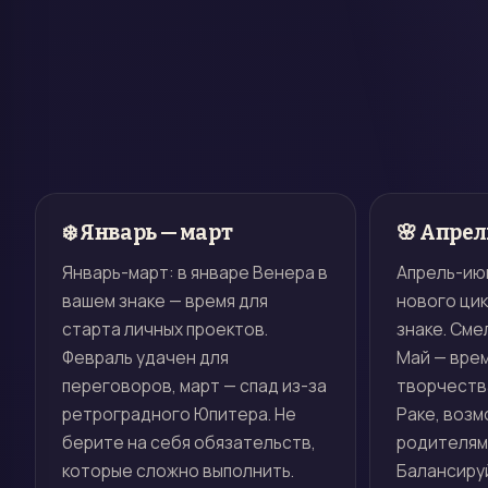
❄️ Январь — март
🌸 Апрел
Январь-март: в январе Венера в
Апрель-июн
вашем знаке — время для
нового цик
старта личных проектов.
знаке. Сме
Февраль удачен для
Май — врем
переговоров, март — спад из-за
творчества
ретроградного Юпитера. Не
Раке, возм
берите на себя обязательств,
родителями
которые сложно выполнить.
Балансиру