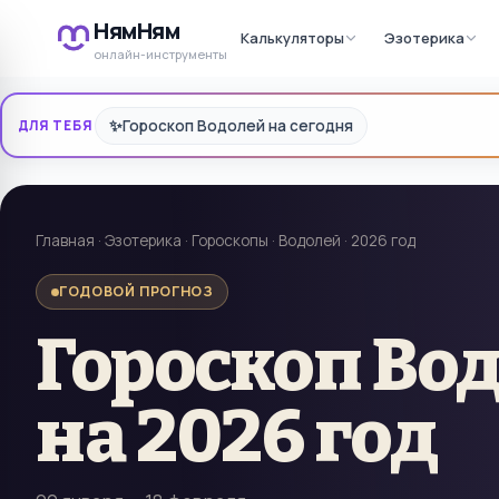
НямНям
Калькуляторы
Эзотерика
онлайн-инструменты
✨
Гороскоп Водолей на сегодня
ДЛЯ ТЕБЯ
Главная
·
Эзотерика
·
Гороскопы
·
Водолей
·
2026 год
ГОДОВОЙ ПРОГНОЗ
Гороскоп
Во
на
2026 год