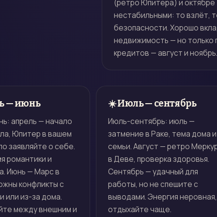
(ретро Юпитера) и октябре 
нестабильными: то взлёт, 
безопасности. Хорошо вкла
недвижимость — но только п
кредитов — август и ноябрь
ь — июнь
☀️ Июль — сентябрь
ь: апрель — начало
Июль-сентябрь: июль —
ла, Юпитер в вашем
затмение в Раке, тема дома и
ло заявляйте о себе.
семьи. Август — ретро Мерку
я романтики и
в Деве, проверка здоровья.
. Июнь — Марс в
Сентябрь — удачный для
ожны конфликты с
работы, но не спешите с
 или из-за дома.
выводами. Энергия неровная,
йте между внешним и
отдыхайте чаще.