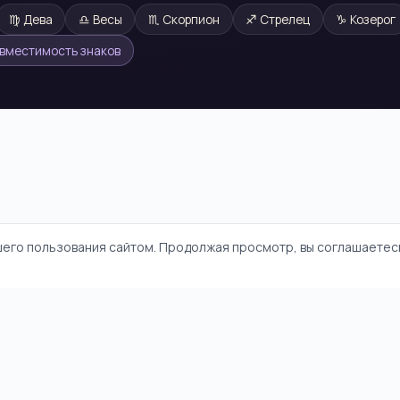
♍
Дева
♎
Весы
♏
Скорпион
♐
Стрелец
♑
Козерог
овместимость знаков
шего пользования сайтом. Продолжая просмотр, вы соглашаетесь
и
Политика конфиденциальности
Пользовательское соглашение