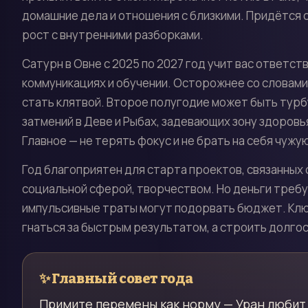
домашние дела и отношения с близкими. Придётся
рост с внутренними разборками.
Сатурн в Овне с 2025 по 2027 год учит вас ответст
коммуникациях и обучении. Осторожнее со словам
стать клятвой. Второе полугодие может быть турб
затмений в Деве и Рыбах, задевающих зону здоровья
Главное — не терять фокус и не брать на себя чужу
Год благоприятен для старта проектов, связанных 
социальной сферой, творчеством. Но деньги треб
импульсивные траты могут подорвать бюджет. Ключ
гнаться за быстрым результатом, а строить долго
✨
Главный совет года
Примите перемены как норму — Уран любит