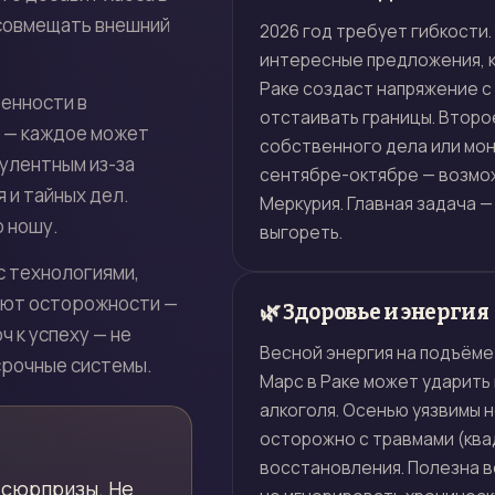
 совмещать внешний
2026 год требует гибкости
интересные предложения, к
Раке создаст напряжение с
венности в
отстаивать границы. Второ
и — каждое может
собственного дела или мон
улентным из-за
сентябре-октябре — возмо
 и тайных дел.
Меркурия. Главная задача 
ю ношу.
выгореть.
с технологиями,
уют осторожности —
🌿 Здоровье и энергия
 к успеху — не
Весной энергия на подъёме
срочные системы.
Марс в Раке может ударить 
алкоголя. Осенью уязвимы н
осторожно с травмами (квад
восстановления. Полезна в
 сюрпризы. Не