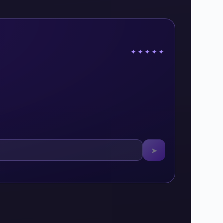
✦✦✦✦✦
➤