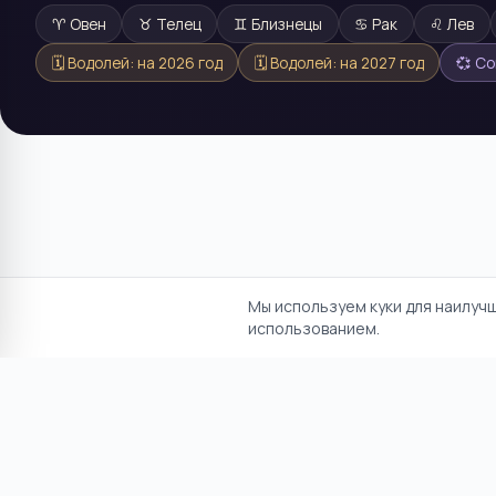
♈
Овен
♉
Телец
♊
Близнецы
♋
Рак
♌
Лев
🗓️
Водолей
: на
2026
год
🗓️
Водолей
: на
2027
год
💞 С
Мы используем куки для наилуч
использованием.
Отказ от ответственност