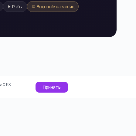
♓
Рыбы
📅
Водолей
: на месяц
 с их
Принять
О проекте
Cookie
Контакты