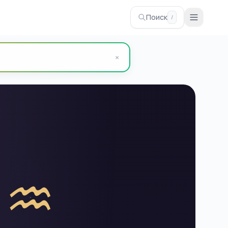
Поиск
/
×
♒