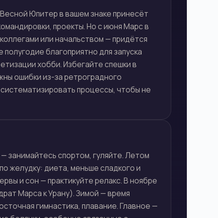
. Весной Юпитер в вашем знаке принесёт
омандировки, проекты. Но с июня Марс в
 коллегами или начальством — придётся
е полугодие благоприятно для запуска
етизации хобби. Избегайте спешки в
жны ошибки из-за ретроградного
— систематизировать процессы, чтобы не
 — занимайтесь спортом, гуляйте. Летом
по желудку: диета, меньше сладкого и
ервы и сон — практикуйте релакс. В ноябре
рат Марса к Урану). Зимой — время
осточная гимнастика, плавание. Главное —