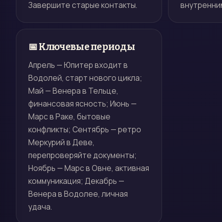
Завершите старые контакты.
внутренни
📅 Ключевые периоды
Апрель — Юпитер входит в
Водолей, старт нового цикла;
Май — Венера в Тельце,
финансовая ясность; Июнь —
Марс в Раке, бытовые
конфликты; Сентябрь — ретро
Меркурий в Деве,
перепроверяйте документы;
Ноябрь — Марс в Овне, активная
коммуникация; Декабрь —
Венера в Водолее, личная
удача.