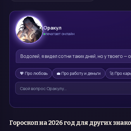
Оракул
печатает онлайн
🔮
Водолей, я видел сотни таких дней, но у твоего — 
💖 Про любовь
💼 Про работу и деньги
🚀 Про кар
Гороскоп на
2026 год
для других знак