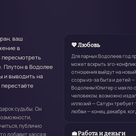
ран, ваш
💖 Любовь
жение в
Для парных Водолеев год п
я пересмотреть
может вскрыть эго-конфликт
. Плутон в Водолее
отношения выйдут на новый
ы и выводить на
ссоры из-за быта и детей 
ы перестаёте
Водолеям Юпитер с мая по 
человеком, возможно издал
иллюзий — Сатурн требует 
одарок судьбы. Он
любви — конец декабря, ког
возможности,
читься, публично
💼 Работа и деньги
что добавит хаоса в