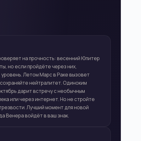
роверяет на прочность: весенний Юпитер
ы, но если пройдёте через них,
 уровень. Летом Марс в Раке вызовет
— сохраняйте нейтралитет. Одиноким
октябрь дарит встречу с необычным
ека или через интернет. Но не стройте
трезвости. Лучший момент для новой
да Венера войдёт в ваш знак.