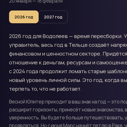
20 января — 18 февраля
2026
год
2027
год
2026 год для Водолеев — время пересборки. У
управитель, весь год в Тельце создаёт напря
финансовом и ценностном секторе. Придётс
отношение к деньгам, ресурсам и самооценке
с 2024 года продолжит ломать старые шаблон
новый уровень личной силы. Это год, когда в
терпеть то, что не работает.
Весной Юпитер приходит в ваш знак на год — это п
расширит горизонты, принесёт новые знакомства, 
уверенность. Вы будете больше путешествовать, у
проявляться. Но с июня Марс начнёт петлю в Раке, 