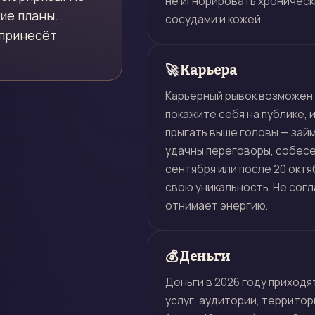
не игнорировать хроническ
ие планы.
сосудами и кожей.
 принесёт
🚀 Карьера
Карьерный рывок возможен 
покажите себя на публике,
прыгать выше головы — зай
удачны переговоры, собесе
сентября или после 20 окт
свою уникальность. Не согл
отнимает энергию.
💰 Деньги
Деньги в 2026 году приход
услуг, аудитории, территор