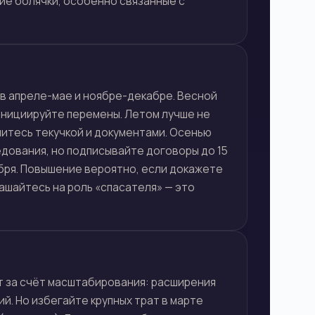
ие болячки, особенно связанные с
в апреле-мае и ноябре-декабре. Весной
 инициируйте перемены. Летом лучше не
митесь текучкой и документами. Осенью
дования, но подписывайте договоры до 15
ября. Повышение вероятно, если докажете
ашайтесь на роль «спасателя» — это
ят за счёт масштабирования: расширения
ий. Но избегайте крупных трат в марте