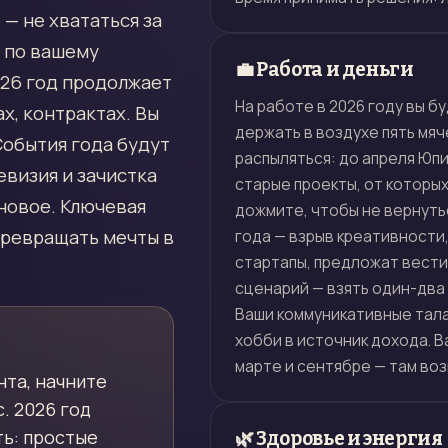
 — не хвататься за
т по вашему
💼 Работа и деньги
026 год продолжает
На работе в 2026 году вы б
х, контрактах. Вы
держать в воздухе пять мяч
События года будут
распыляться: до апреля Юп
евизия и зачистка
старые проекты, от которых
 новое. Ключевая
дожмите, чтобы не вернутьс
 превращать мечты в
года — взрыв креативности,
стартапы, предложат вести
сценарий — взять один-два п
Ваши коммуникативные тала
хобби в источник дохода. В
марте и сентябре — там во
та, начните
. 2026 год
ть: простые
🌿 Здоровье и энергия