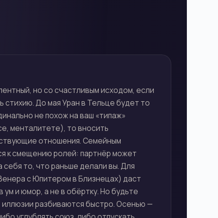
лентный, но со счастливым исходом, если
 стихию. До мая Уран в Тельце будет то
рдинально не похож на ваш «типаж»
се, менталитете), то вносить
ествующие отношения. Семейным
я к смещению ролей: партнёр может
а себя то, что раньше делали вы. Для
Венера с Юпитером в Близнецах) даст
 ум и юмор, а не в обёртку. Но будьте
: иллюзии разбиваются быстро. Осенью —
ибо углублять союз, либо отпускать.