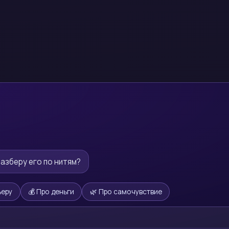
разберу его по нитям?
ьеру
💰 Про деньги
🌿 Про самочувствие