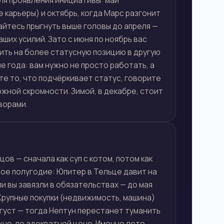
ля проявления инициативы: май
 карьеры) и октябрь, когда Марс разгонит
айтесь прыгнуть выше головы до апреля —
аших усилий. Зато с июня по ноябрь вас
сить на более статусную позицию в другую
 года: вам нужно не просто работать, а
те то, что подчёркивает статус, говорите
жной скромности. Зимой, в декабре, стоит
ворами.
ов — сначала как суп с котом, потом как
ое полугодие: Юпитер в Тельце давит на
ли вы завязли в обязательствах — до мая
Крупные покупки (недвижимость, машина)
густ — тогда Нептун перестанет туманить
ужно, по адекватной цене. Именно лето