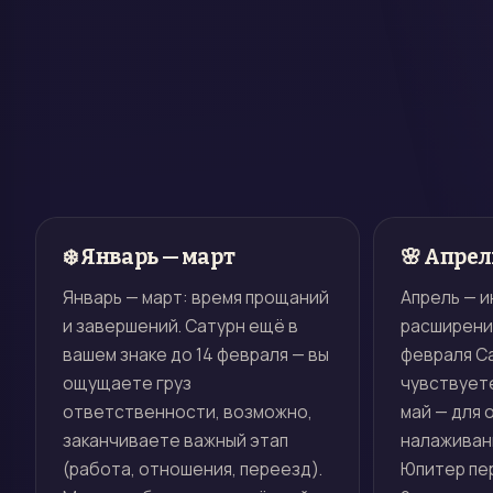
❄️ Январь — март
🌸 Апрел
Январь — март: время прощаний
Апрель — и
и завершений. Сатурн ещё в
расширения
вашем знаке до 14 февраля — вы
февраля Са
ощущаете груз
чувствуете
ответственности, возможно,
май — для 
заканчиваете важный этап
налаживан
(работа, отношения, переезд).
Юпитер пе