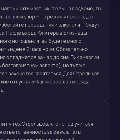
 напоминать маятник: то вы на подъёме, то
. Главный упор — на режим и печень. До
 избегайте переедания и алкоголя — будут
са. После входа Юпитера в Близнецы
вного истощения: вы будете много
рить идеи в 2 часа ночи. Обязательно
я от гаджетов за час до сна. Пик энергии
 благоприятном аспекте), но тут же
гда захочется спрятаться. Для Стрельцов
кие отпуска: 3-4 дня раз в два месяца
д.
лит у тех Стрельцов, кто готов учиться
бя ответственность за результаты