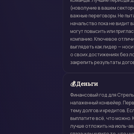
команды. Лучшие периоды д
(новолуние в вашем секторе
важные переговоры. Не пыт
начальство пока не видит в
могут повысить или пригла
компанию. Ключевое отличие
выглядеть как лидер — носи
о своих достижениях без ло
закрепить результаты дого
💰 Деньги
Финансовый год для Стрельц
налаженный конвейер. Перв
тему долгов и кредитов. Ес
выплатите всё, что можно. 
лучше отложить на июль-ав
глаза и вы купите то, что н