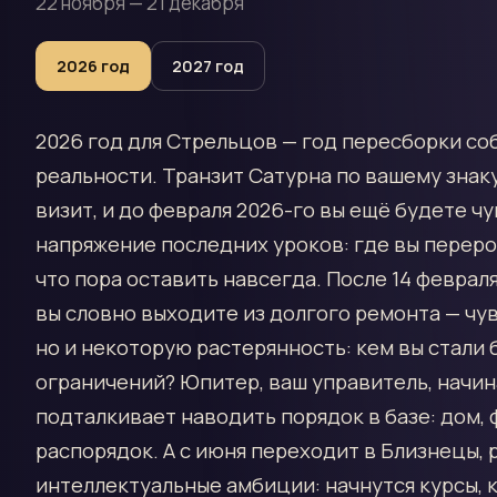
22 ноября — 21 декабря
2026
год
2027
год
2026 год для Стрельцов — год пересборки с
реальности. Транзит Сатурна по вашему знак
визит, и до февраля 2026-го вы ещё будете ч
напряжение последних уроков: где вы переро
что пора оставить навсегда. После 14 февраля
вы словно выходите из долгого ремонта — чув
но и некоторую растерянность: кем вы стали 
ограничений? Юпитер, ваш управитель, начин
подталкивает наводить порядок в базе: дом, 
распорядок. А с июня переходит в Близнецы, 
интеллектуальные амбиции: начнутся курсы, 