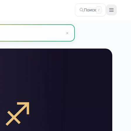
Поиск
/
×
♐