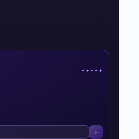
✦✦✦✦✦
➤