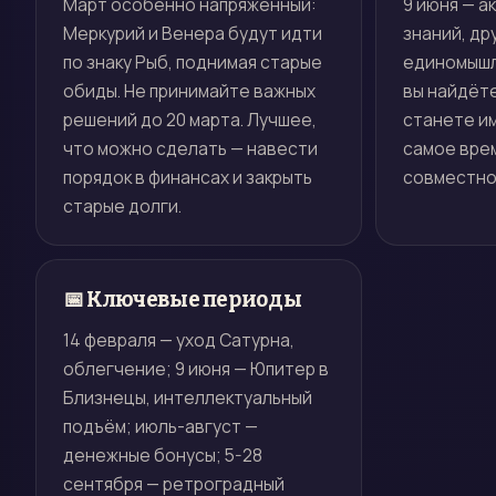
Март особенно напряжённый:
9 июня — а
Меркурий и Венера будут идти
знаний, др
по знаку Рыб, поднимая старые
единомышл
обиды. Не принимайте важных
вы найдёт
решений до 20 марта. Лучшее,
станете им
что можно сделать — навести
самое врем
порядок в финансах и закрыть
совместно
старые долги.
📅 Ключевые периоды
14 февраля — уход Сатурна,
облегчение; 9 июня — Юпитер в
Близнецы, интеллектуальный
подъём; июль-август —
денежные бонусы; 5-28
сентября — ретроградный