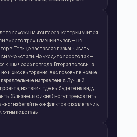
удете похожи на жонглёра, который учится
ей вместо трёх. Главный вызов — не
итер в Тельце заставляет заканчивать
 вы уже устали. Не уходите просто так —
я к ним через полгода. Вторая половина
 но и риск выгорания: вас позовут в новые
 параллельные направления. Лучший
роекта, но таких, где вы будете на виду.
нты (Близнецы с июня) могут превратить
ажно: избегайте конфликтов с коллегами в
зможны подставы.