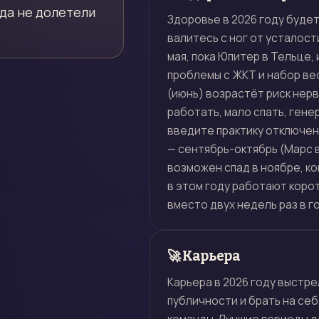
уда не долетели
Здоровье в 2026 году будет
валитесь с ног от усталости
мая, пока Юпитер в Тельце,
проблемы с ЖКТ и набор ве
(июнь) возрастёт риск нер
работать, мало спать, гене
введите практику отключени
— сентябрь-октябрь (Марс в
возможен спад в ноябре, ко
в этом году работают корот
вместо двух недель раз в го
🚀 Карьера
Карьера в 2026 году выстре
публичности и брать на се