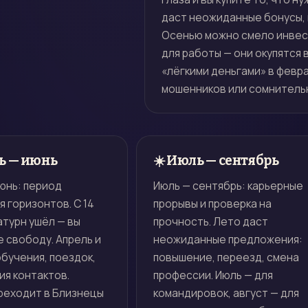
даст неожиданные бонусы, 
Осенью можно смело инвес
для работы — они окупятся 
«лёгкими деньгами» в февра
мошенников или сомнитель
ь — июнь
☀️ Июль — сентябрь
юнь: период
Июль — сентябрь: карьерные
 горизонтов. С 14
прорывы и проверка на
турн ушёл — вы
прочность. Лето даст
 свободу. Апрель и
неожиданные предложения:
обучения, поездок,
повышение, переезд, смена
ия контактов.
профессии. Июль — для
реходит в Близнецы
командировок, август — для