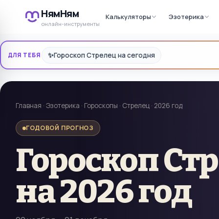
НямНям
Калькуляторы
Эзотерика
онлайн-инструменты
✨
Гороскоп Стрелец на сегодня
ДЛЯ ТЕБЯ
Главная
·
Эзотерика
·
Гороскопы
·
Стрелец
·
2026 год
ГОДОВОЙ ПРОГНОЗ
Гороскоп
Ст
на
2026 год