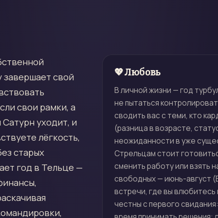
обственной
💖 Любовь
у завершает свой
В личной жизни — год турбу
увствовать
не пытаться контролировать
сли свои рамки, а
сводить вас с теми, кто ка
 Сатурн уходит, и
(разница в возрасте, стату
ствуете лёгкость,
неожиданности в уже сущ
без старых
Стрельцам стоит готовитьс
сменить работу или взять н
ает год в Тельце —
свободных — июнь-август (
финансы,
встречи, где вы влюбитесь в
раскачивая
честны с первого свидания
командировки,
время принимать решения: л