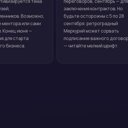
ктивизируется тема
переговоров, сентябрь — для
узей,
заключения контрактов. Но
енников. Возможно,
будьте осторожны с 5 по 28
е ментора или сами
сентября: ретроградный
. Конец июня —
Меркурий может сорвать
я для старта
подписание важного догово
го бизнеса.
— читайте мелкий шрифт.