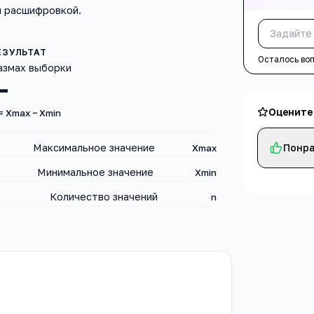
й расшифровкой.
Осталось во
азмах выборки
—
Оцените
= Xmax − Xmin
Максимальное значение
Понра
Xmax
Минимальное значение
Xmin
Количество значений
n