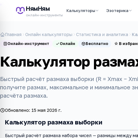
НямНям
Калькуляторы
Эзотерика
онлайн-инструменты
Главная
Онлайн калькуляторы
Статистика и аналитика
Ка
Онлайн-инструмент
Онлайн
Бесплатно
☆
В избран
Калькулятор разма
Быстрый расчёт размаха выборки (R = Xmax − Xmi
получите размах, максимальное и минимальное з
расчёта размаха.
Обновлено:
15 мая 2026 г.
Калькулятор размаха выборки
Быстрый расчёт размаха набора чисел — разницы между м