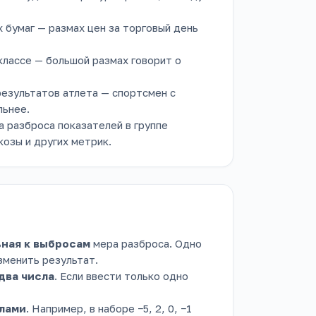
 бумаг — размах цен за торговый день
классе — большой размах говорит о
результатов атлета — спортсмен с
льнее.
 разброса показателей в группе
козы и других метрик.
ьная к выбросам
мера разброса. Одно
зменить результат.
два числа
. Если ввести только одно
слами
. Например, в наборе −5, 2, 0, −1