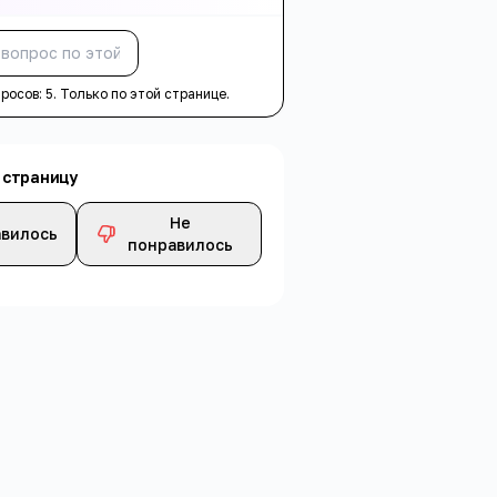
Спросить
просов:
5
. Только по этой странице.
 страницу
Не
вилось
понравилось