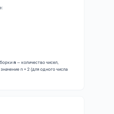
е:
ыборки
n
— количество чисел,
начение n = 2 (для одного числа