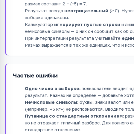
размах составит 2 − (−5) = 7.
Результат всегда
неотрицательный
(≥ 0). Нуле
выборке одинаковы.
Калькулятор
игнорирует пустые строки
и лиш
нечисловые символы — о них он сообщит как об о
При интерпретации результата учитывайте
един
Размах выражается в тех же единицах, что и исх
Частые ошибки
Одно число в выборке:
пользователь вводит е
результат. Размах не определён — добавьте хотя
Нечисловые символы:
буквы, знаки валют или 
(например, «5 кг») не распознаются. Вводите тол
Путаница со стандартным отклонением:
разм
но не отражает типичный разброс. Для полного а
стандартное отклонение.