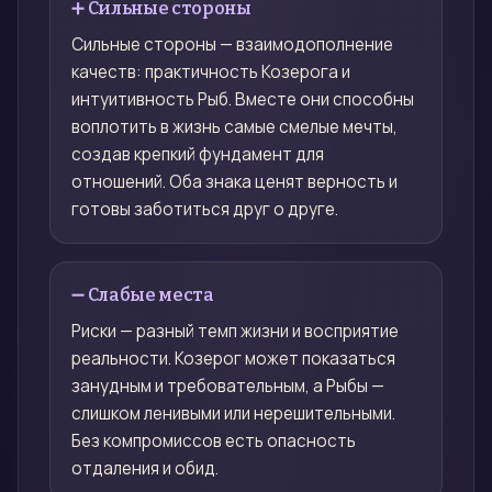
➕ Сильные стороны
Сильные стороны — взаимодополнение
качеств: практичность Козерога и
интуитивность Рыб. Вместе они способны
воплотить в жизнь самые смелые мечты,
создав крепкий фундамент для
отношений. Оба знака ценят верность и
готовы заботиться друг о друге.
➖ Слабые места
Риски — разный темп жизни и восприятие
реальности. Козерог может показаться
занудным и требовательным, а Рыбы —
слишком ленивыми или нерешительными.
Без компромиссов есть опасность
отдаления и обид.