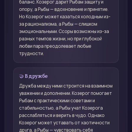
баланс. Козерог дарит Рыбам защиту и
опору, а Рыбы — вдохновение и принятие.
Но Козерог может казаться холодным из-
за рационализма, а Рыбы — слишком
эмоциональными. Ссоры возможны из-за
разных темпов жизни, но при глубокой
любви пара преодолевает любые
трудности.
🤝 В дружбе
Дружба между ними строится на взаимном
уважении и дополнении. Козерог помогает
Рыбам с практическими советами и
стабильностью, а Рыбы учат Козерога
расслабляться и верить в чудо. Однако
Козерог может уставать от хаотичности
друга, а Рыбы — чувствовать себя