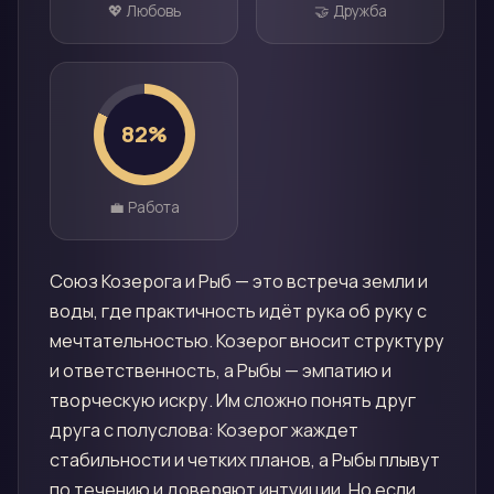
💖 Любовь
🤝 Дружба
82
%
💼 Работа
Союз Козерога и Рыб — это встреча земли и
воды, где практичность идёт рука об руку с
мечтательностью. Козерог вносит структуру
и ответственность, а Рыбы — эмпатию и
творческую искру. Им сложно понять друг
друга с полуслова: Козерог жаждет
стабильности и четких планов, а Рыбы плывут
по течению и доверяют интуиции. Но если