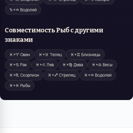
♑
+
♒
Водолей
Совместимость
Рыб
с другими
знаками
♓
+
♈
Овен
♓
+
♉
Телец
♓
+
♊
Близнецы
♓
+
♋
Рак
♓
+
♌
Лев
♓
+
♍
Дева
♓
+
♎
Весы
♓
+
♏
Скорпион
♓
+
♐
Стрелец
♓
+
♒
Водолей
♓
+
♓
Рыбы