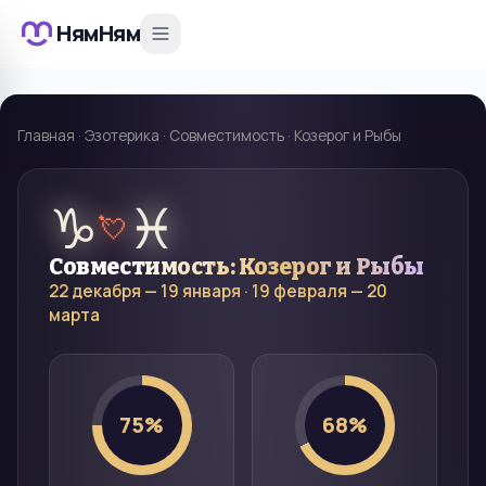
НямНям
Главная
·
Эзотерика
·
Совместимость
·
Козерог и Рыбы
♑
♓
💘
Совместимость:
Козерог
и
Рыбы
22 декабря — 19 января
·
19 февраля — 20
марта
75
%
68
%