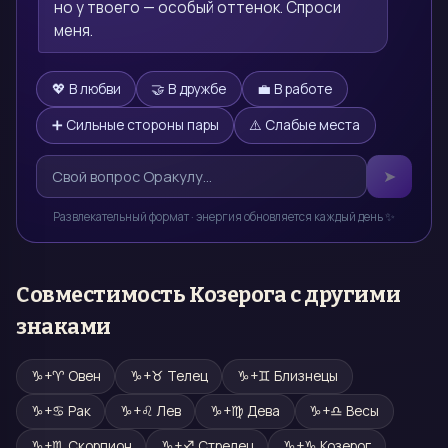
но у твоего — особый оттенок. Спроси 
меня.
💖 В любви
🤝 В дружбе
💼 В работе
➕ Сильные стороны пары
⚠️ Слабые места
➤
Развлекательный формат · энергия обновляется каждый день ✨
Совместимость
Козерога
с другими
знаками
♑
+
♈
Овен
♑
+
♉
Телец
♑
+
♊
Близнецы
♑
+
♋
Рак
♑
+
♌
Лев
♑
+
♍
Дева
♑
+
♎
Весы
♑
+
♏
Скорпион
♑
+
♐
Стрелец
♑
+
♑
Козерог