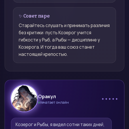
✨ Совет паре
Старайтесь слушать и принимать различия
без критики: пусть Козерог учится
гибкости у Рыб, а Рыбы — дисциплине у
Козерога. И тогда ваш союз станет
настоящей крепостью.
Оракул
✦✦✦✦✦
печатает онлайн
🔮
Козерог и Рыбы, я видел сотни таких дней, 