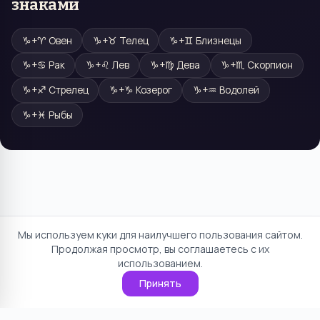
знаками
♑
+
♈
Овен
♑
+
♉
Телец
♑
+
♊
Близнецы
♑
+
♋
Рак
♑
+
♌
Лев
♑
+
♍
Дева
♑
+
♏
Скорпион
♑
+
♐
Стрелец
♑
+
♑
Козерог
♑
+
♒
Водолей
♑
+
♓
Рыбы
Мы используем куки для наилучшего пользования сайтом.
Продолжая просмотр, вы соглашаетесь с их
использованием.
Принять