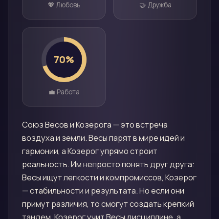
💖 Любовь
🤝 Дружба
70
%
💼 Работа
Союз Весов и Козерога — это встреча
воздуха и земли. Весы парят в мире идей и
гармонии, а Козерог упрямо строит
реальность. Им непросто понять друг друга:
Весы ищут легкости и компромиссов, Козерог
— стабильности и результата. Но если они
примут различия, то смогут создать крепкий
тандем. Козерог учит Весы дисциплине, а