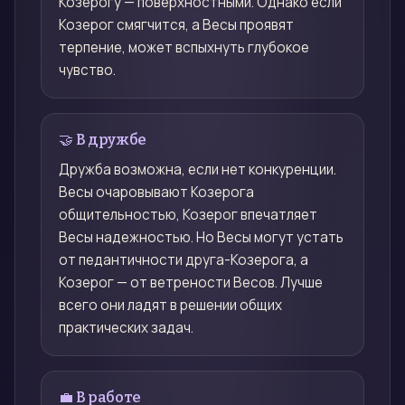
Козерогу — поверхностными. Однако если
Козерог смягчится, а Весы проявят
терпение, может вспыхнуть глубокое
чувство.
🤝 В дружбе
Дружба возможна, если нет конкуренции.
Весы очаровывают Козерога
общительностью, Козерог впечатляет
Весы надежностью. Но Весы могут устать
от педантичности друга-Козерога, а
Козерог — от ветрености Весов. Лучше
всего они ладят в решении общих
практических задач.
💼 В работе