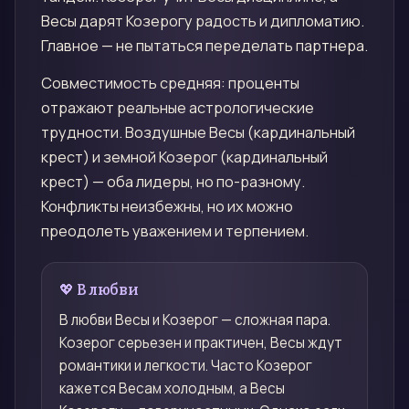
Весы дарят Козерогу радость и дипломатию.
Главное — не пытаться переделать партнера.
Совместимость средняя: проценты
отражают реальные астрологические
трудности. Воздушные Весы (кардинальный
крест) и земной Козерог (кардинальный
крест) — оба лидеры, но по-разному.
Конфликты неизбежны, но их можно
преодолеть уважением и терпением.
💖 В любви
В любви Весы и Козерог — сложная пара.
Козерог серьезен и практичен, Весы ждут
романтики и легкости. Часто Козерог
кажется Весам холодным, а Весы