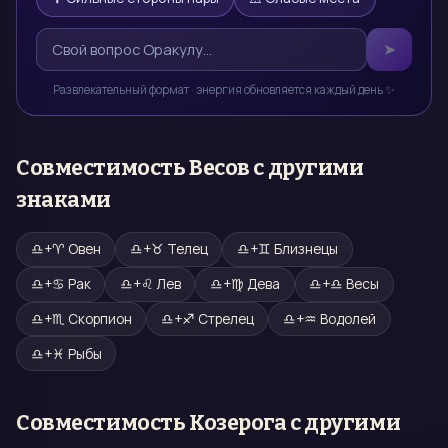
➤
Развлекательный формат · энергия обновляется каждый день ✨
Совместимость
Весов
с другими
знаками
♎
+
♈
Овен
♎
+
♉
Телец
♎
+
♊
Близнецы
♎
+
♋
Рак
♎
+
♌
Лев
♎
+
♍
Дева
♎
+
♎
Весы
♎
+
♏
Скорпион
♎
+
♐
Стрелец
♎
+
♒
Водолей
♎
+
♓
Рыбы
Совместимость
Козерога
с другими