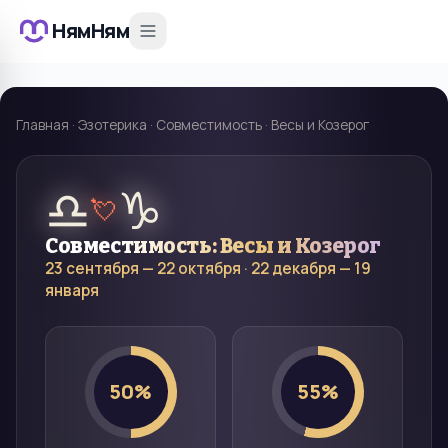
НямНям
Главная
·
Эзотерика
·
Совместимость
·
Весы и Козерог
♎
♑
💘
Совместимость:
Весы
и
Козерог
23 сентября — 22 октября
·
22 декабря — 19
января
50
%
55
%