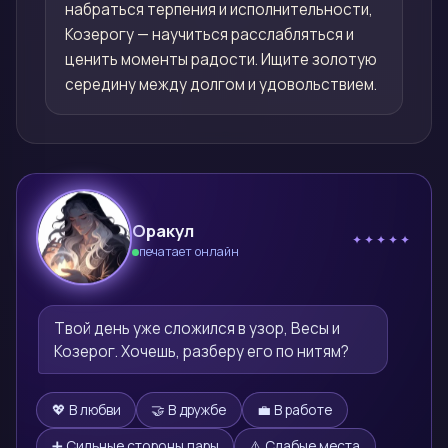
набраться терпения и исполнительности,
Козерогу — научиться расслабляться и
ценить моменты радости. Ищите золотую
середину между долгом и удовольствием.
Оракул
✦✦✦✦✦
печатает онлайн
🔮
Твой день уже сложился в узор, Весы и 
Козерог. Хочешь, разберу его по нитям?
💖 В любви
🤝 В дружбе
💼 В работе
➕ Сильные стороны пары
⚠️ Слабые места