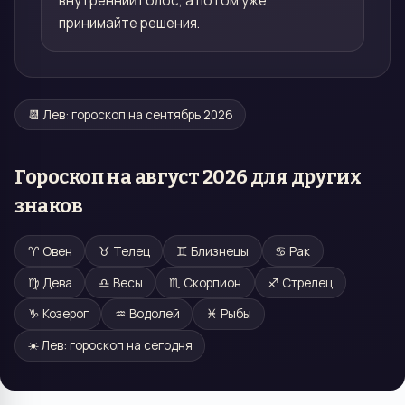
внутренний голос, а потом уже
принимайте решения.
📆
Лев
: гороскоп на
сентябрь 2026
Гороскоп на
август 2026
для других
знаков
♈
Овен
♉
Телец
♊
Близнецы
♋
Рак
♍
Дева
♎
Весы
♏
Скорпион
♐
Стрелец
♑
Козерог
♒
Водолей
♓
Рыбы
☀️
Лев
: гороскоп на сегодня