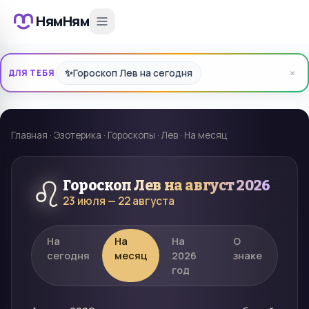
НямНям
×
✨
Гороскоп Лев на сегодня
ДЛЯ ТЕБЯ
Главная
·
Эзотерика
·
Гороскопы
·
Лев
·
На месяц
♌
Гороскоп
Лев
на
август 2026
23 июля — 22 августа
На
На
На
О
сегодня
месяц
2026
знаке
год