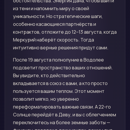
обстоятельства. Энергия дана, чтобы выйти
из тени и напомнить миру о своей
уникальности. Но стратегические шаги,
особенно касающиеся партнёрств и
контрактов, отложите до 12–13 августа, когда
Меркурий наберёт скорость. Тогда
интуитивно верные решения придут сами.
После 19 августа полнолуние в Водолее
подсветит пространство ваших отношений.
Вы увидите, кто действительно
вкладывается в союз с вами, а кто просто
пользуется вашим теплом. Этот момент
позволит мягко, но уверенно
переформатировать важные связи. А 22-го
Солнце перейдёт в Деву, и вы с облегчением
переключитесь на более земные заботы —