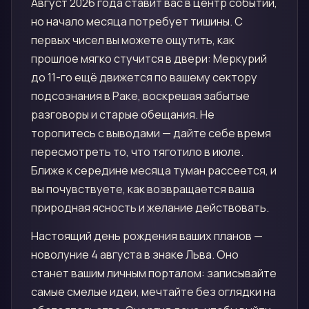
Август 2026 года ставит вас в центр событий,
но начало месяца потребует тишины. С
первых чисел вы можете ощутить, как
прошлое мягко стучится в двери: Меркурий
до 11-го ещё движется по вашему сектору
подсознания в Раке, воскрешая забытые
разговоры и старые обещания. Не
торопитесь с выводами — дайте себе время
пересмотреть то, что тяготило в июле.
Ближе к середине месяца туман рассеется, и
вы почувствуете, как возвращается ваша
природная ясность и желание действовать.
Настоящий день рождения ваших планов —
новолуние 4 августа в знаке Льва. Оно
станет вашим личным порталом: записывайте
самые смелые идеи, мечтайте без оглядки на