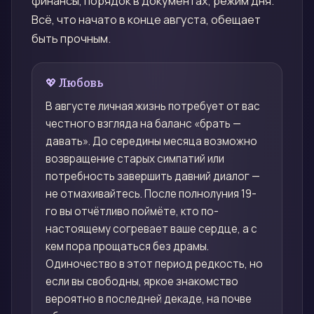
финансы, порядок в документах, режим дня.
Всё, что начато в конце августа, обещает
быть прочным.
💖 Любовь
В августе личная жизнь потребует от вас
честного взгляда на баланс «брать —
давать». До середины месяца возможно
возвращение старых симпатий или
потребность завершить давний диалог —
не отмахивайтесь. После полнолуния 19-
го вы отчётливо поймёте, кто по-
настоящему согревает ваше сердце, а с
кем пора прощаться без драмы.
Одиночество в этот период редкость, но
если вы свободны, яркое знакомство
вероятно в последней декаде, на почве