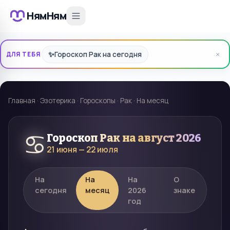
НямНям
×
✨
Гороскоп Рак на сегодня
ДЛЯ ТЕБЯ
Главная
·
Эзотерика
·
Гороскопы
·
Рак
·
На месяц
♋
Гороскоп
Рак
на
август 2026
21 июня — 22 июля
На
На
На
О
сегодня
месяц
2026
знаке
год