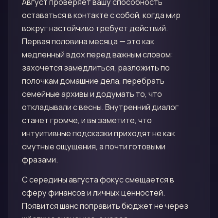
Август проверяет вашу способность
оставаться в контакте с собой, когда мир
вокруг настойчиво требует действий.
Первая половина месяца — это как
медленный вдох перед важным словом:
захочется замедлиться, разложить по
полочкам домашние дела, перебрать
семейные архивы и додумать то, что
откладывали с весны. Внутренний диалог
станет громче, и вы заметите, что
интуитивные подсказки приходят не как
смутные ощущения, а почти готовыми
фразами.
С середины августа фокус смещается в
сферу финансов и личных ценностей.
Появится шанс поправить бюджет не через