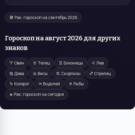
📆
Рак
: гороскоп на
сентябрь 2026
Гороскоп на
август 2026
для других
знаков
♈
Овен
♉
Телец
♊
Близнецы
♌
Лев
♍
Дева
♎
Весы
♏
Скорпион
♐
Стрелец
♑
Козерог
♒
Водолей
♓
Рыбы
☀️
Рак
: гороскоп на сегодня