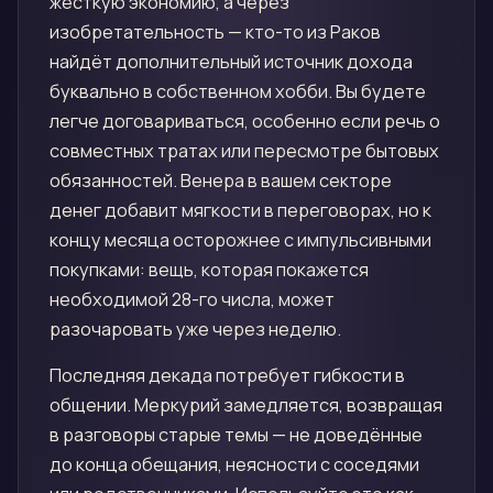
жёсткую экономию, а через
изобретательность — кто-то из Раков
найдёт дополнительный источник дохода
буквально в собственном хобби. Вы будете
легче договариваться, особенно если речь о
совместных тратах или пересмотре бытовых
обязанностей. Венера в вашем секторе
денег добавит мягкости в переговорах, но к
концу месяца осторожнее с импульсивными
покупками: вещь, которая покажется
необходимой 28-го числа, может
разочаровать уже через неделю.
Последняя декада потребует гибкости в
общении. Меркурий замедляется, возвращая
в разговоры старые темы — не доведённые
до конца обещания, неясности с соседями