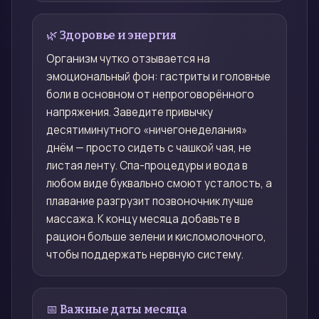
🌿 Здоровье и энергия
Организм чутко отзывается на
эмоциональный фон: гастриты и головные
боли в основном от непроговорённого
напряжения. Заведите привычку
десятиминутного «ничегонеделания»
днём — просто сидеть с чашкой чая, не
листая ленту. Спа-процедуры и вода в
любом виде буквально смоют усталость, а
плавание разгрузит позвоночник лучше
массажа. К концу месяца добавьте в
рацион больше зелени и кисломолочного,
чтобы поддержать нервную систему.
📅 Важные даты месяца