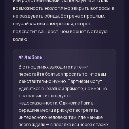
или родственниками. Используйте это как
возможность экологично закрыть вопросы, а
не раздувать обиды. Встреча с прошлым,
случайная или намеренная, скорее
подсветит ваш рост, чем вернёт в старую
колею.
💖 Любовь
В отношениях выходите из тени:
перестаёте бояться просить то, что вам
действительно нужно. Партнёры могут
удивиться внезапной прямоте, но именно
она расчистит воздух от
недосказанности. Одинокие Раки в
середине месяца рискуют встретить
интересного человека там, где меньше
всего ждали — в поездке или через старых