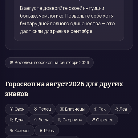
В августе доверяйте своей интуиции
больше, чем логике. Позвольте себе хотя
бы пару дней полного одиночества — это
даст силы для рывка в сентябре.
📆
Водолей
: гороскоп на
сентябрь 2026
Гороскоп на
август 2026
для других
знаков
♈
Овен
♉
Телец
♊
Близнецы
♋
Рак
♌
Лев
♍
Дева
♎
Весы
♏
Скорпион
♐
Стрелец
♑
Козерог
♓
Рыбы