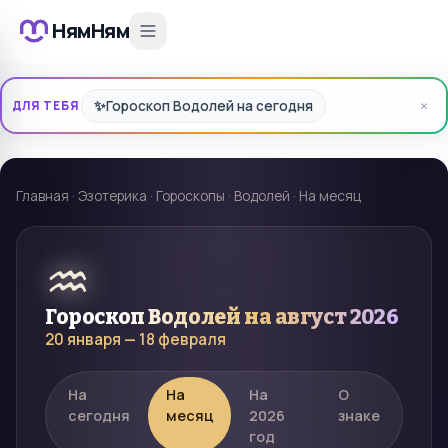
НямНям
×
✨
Гороскоп Водолей на сегодня
ДЛЯ ТЕБЯ
Главная
·
Эзотерика
·
Гороскопы
·
Водолей
·
На месяц
♒
Гороскоп
Водолей
на
август 2026
20 января — 18 февраля
На
На
На
О
сегодня
месяц
2026
знаке
год