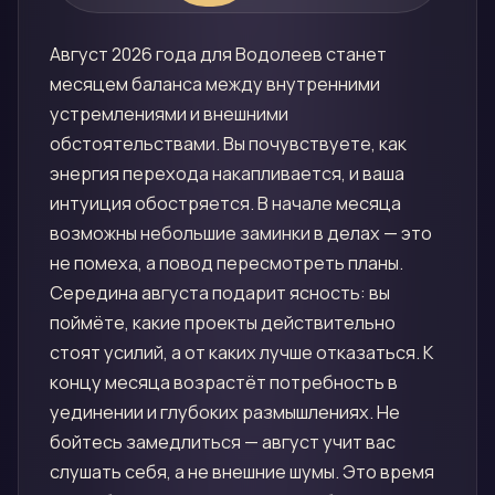
Август 2026 года для Водолеев станет
месяцем баланса между внутренними
устремлениями и внешними
обстоятельствами. Вы почувствуете, как
энергия перехода накапливается, и ваша
интуиция обостряется. В начале месяца
возможны небольшие заминки в делах — это
не помеха, а повод пересмотреть планы.
Середина августа подарит ясность: вы
поймёте, какие проекты действительно
стоят усилий, а от каких лучше отказаться. К
концу месяца возрастёт потребность в
уединении и глубоких размышлениях. Не
бойтесь замедлиться — август учит вас
слушать себя, а не внешние шумы. Это время