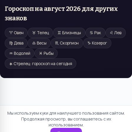
Гороскоп на
август 2026
для других
знаков
♈
Овен
♉
Телец
♊
Близнецы
♋
Рак
♌
Лев
♍
Дева
♎
Весы
♏
Скорпион
♑
Козерог
♒
Водолей
♓
Рыбы
☀️
Стрелец
: гороскоп на сегодня
Мы используем куки для наилучшего пользования сайтом.
Продолжая просмотр, вы соглашаетесь с их
использованием.