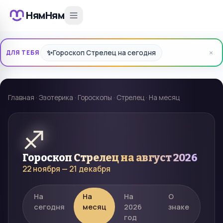
НямНям
×
✨
Гороскоп Стрелец на сегодня
ДЛЯ ТЕБЯ
Главная
·
Эзотерика
·
Гороскопы
·
Стрелец
·
На месяц
♐
Гороскоп
Стрелец
на
август 2026
22 ноября — 21 декабря
На
На
На
О
сегодня
месяц
2026
знаке
год