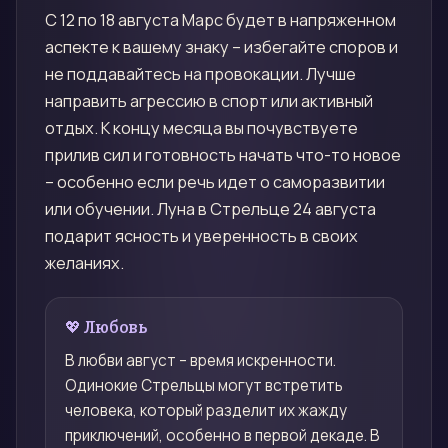
С 12 по 18 августа Марс будет в напряженном
аспекте к вашему знаку – избегайте споров и
не поддавайтесь на провокации. Лучше
направить агрессию в спорт или активный
отдых. К концу месяца вы почувствуете
прилив сил и готовность начать что-то новое
– особенно если речь идет о саморазвитии
или обучении. Луна в Стрельце 24 августа
подарит ясность и уверенность в своих
желаниях.
💖 Любовь
В любви август – время искренности.
Одинокие Стрельцы могут встретить
человека, который разделит их жажду
приключений, особенно в первой декаде. В