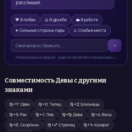
расслышал.
💖 В любви
🤝 В дружбе
💼 В работе
➕ Сильные стороны пары
⚠️ Слабые места
➤
Развлекательный формат · энергия обновляется каждый день ✨
Совместимость
Девы
с другими
знаками
♍
+
♈
Овен
♍
+
♉
Телец
♍
+
♊
Близнецы
♍
+
♋
Рак
♍
+
♌
Лев
♍
+
♍
Дева
♍
+
♎
Весы
♍
+
♏
Скорпион
♍
+
♐
Стрелец
♍
+
♑
Козерог