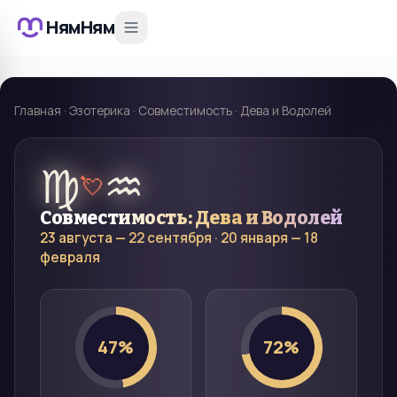
НямНям
Главная
·
Эзотерика
·
Совместимость
·
Дева и Водолей
♍
♒
💘
Совместимость:
Дева
и
Водолей
23 августа — 22 сентября
·
20 января — 18
февраля
47
%
72
%