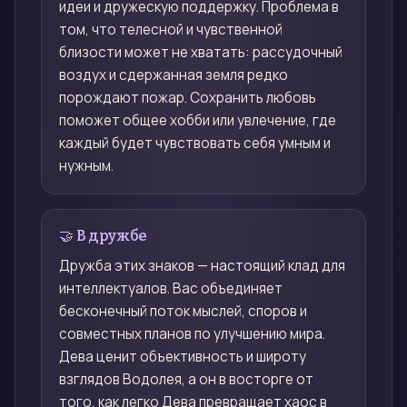
идеи и дружескую поддержку. Проблема в
том, что телесной и чувственной
близости может не хватать: рассудочный
воздух и сдержанная земля редко
порождают пожар. Сохранить любовь
поможет общее хобби или увлечение, где
каждый будет чувствовать себя умным и
нужным.
🤝 В дружбе
Дружба этих знаков — настоящий клад для
интеллектуалов. Вас объединяет
бесконечный поток мыслей, споров и
совместных планов по улучшению мира.
Дева ценит объективность и широту
взглядов Водолея, а он в восторге от
того, как легко Дева превращает хаос в