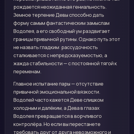
рождается неожиданная гениальность.
Земное терпение Девы способно дать
форму самым фантастическим замыслам
Водолея, а его свободный ум раздвигает
границы привычной рутины. Однако путь этот
не назвать гладким: рассудочность
сталкивается с непредсказуемостью, а
жажда стабильности — с постоянной тягой к
переменам.
Главное испытание пары — отсутствие
привычной эмоциональной вязкости.
Водолей часто кажется Деве слишком
холодным и далёким, а Дева в глазах
Водолея превращается в ворчливого
контролёра. Но если вы перестанете
требовать друг от друга невозможного и