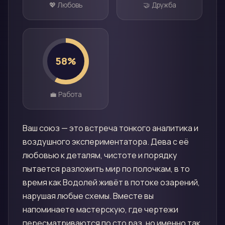
💖 Любовь
🤝 Дружба
58
%
💼 Работа
Ваш союз — это встреча тонкого аналитика и
воздушного экспериментатора. Дева с её
любовью к деталям, чистоте и порядку
пытается разложить мир по полочкам, в то
время как Водолей живёт в потоке озарений,
нарушая любые схемы. Вместе вы
напоминаете мастерскую, где чертежи
пересматриваются по сто раз, но именно так