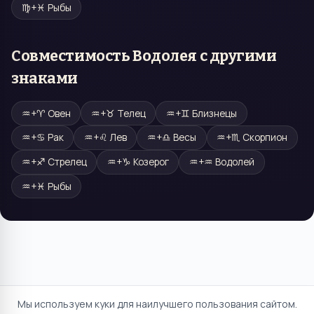
♍
+
♓
Рыбы
Совместимость
Водолея
с другими
знаками
♒
+
♈
Овен
♒
+
♉
Телец
♒
+
♊
Близнецы
♒
+
♋
Рак
♒
+
♌
Лев
♒
+
♎
Весы
♒
+
♏
Скорпион
♒
+
♐
Стрелец
♒
+
♑
Козерог
♒
+
♒
Водолей
♒
+
♓
Рыбы
Мы используем куки для наилучшего пользования сайтом.