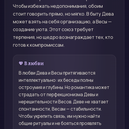
Чтобы избежать недопонимания, обоим
стоит говорить прямо, но мягко. В быту Дева
может взять на себя организацию, а Весы —
создание уюта. Этот союз требует
терпения, но щедро вознаграждает тех, кто
готов к компромиссам.
💖 В любви
В любви Дева и Весы притягиваются
интеллектуально: их беседы полны
остроумия и глубины. Но романтика может
страдать от перфекционизма Девы и
нерешительности Весов. Деве не хватает
спонтанности, Весам — стабильности.
Чтобы укрепить связь, им нужно найти
общие ритуалы и не бояться проявлять