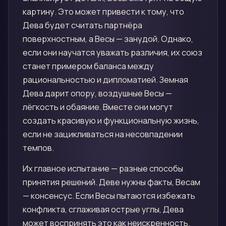
картину. Это может привести к тому, что
Дева будет считать партнёра
поверхностным, а Весы — занудой. Однако,
если они научатся уважать различия, их союз
станет примером баланса между
рациональностью и дипломатией. Земная
Дева дарит опору, воздушные Весы —
лёгкость и обаяние. Вместе они могут
создать красивую и функциональную жизнь,
если не зацикливаться на несовпадении
темпов.
Их главное испытание — разные способы
принятия решений. Деве нужны факты, Весам
— консенсус. Если Весы пытаются избежать
конфликта, сглаживая острые углы, Дева
может воспринять это как неискренность.