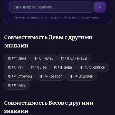
➤
Развлекательный формат · энергия обновляется каждый день ✨
Совместимость
Девы
с другими
знаками
♍
+
♈
Овен
♍
+
♉
Телец
♍
+
♊
Близнецы
♍
+
♋
Рак
♍
+
♌
Лев
♍
+
♍
Дева
♍
+
♏
Скорпион
♍
+
♐
Стрелец
♍
+
♑
Козерог
♍
+
♒
Водолей
♍
+
♓
Рыбы
Совместимость
Весов
с другими
знаками