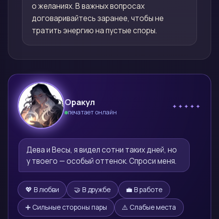
о желаниях. В важных вопросах
договаривайтесь заранее, чтобы не
тратить энергию на пустые споры.
Оракул
✦✦✦✦✦
печатает онлайн
🔮
Дева и Весы, я видел сотни таких дней, но 
у твоего — особый оттенок. Спроси меня.
💖 В любви
🤝 В дружбе
💼 В работе
➕ Сильные стороны пары
⚠️ Слабые места