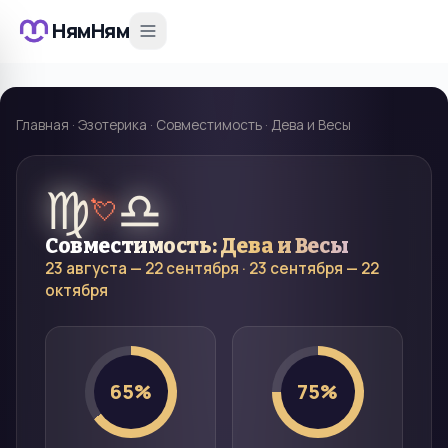
НямНям
Главная
·
Эзотерика
·
Совместимость
·
Дева и Весы
♍
♎
💘
Совместимость:
Дева
и
Весы
23 августа — 22 сентября
·
23 сентября — 22
октября
65
%
75
%