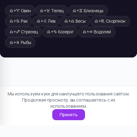
♎
+
♈
Овен
♎
+
♉
Телец
♎
+
♊
Близнецы
♎
+
♋
Рак
♎
+
♌
Лев
♎
+
♎
Весы
♎
+
♏
Скорпион
♎
+
♐
Стрелец
♎
+
♑
Козерог
♎
+
♒
Водолей
♎
+
♓
Рыбы
Мы используем куки для наилучшего пользования сайтом.
Продолжая просмотр, вы соглашаетесь с их
использованием.
Принять