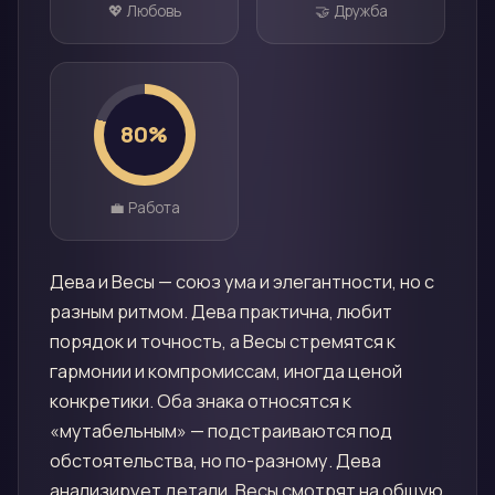
💖 Любовь
🤝 Дружба
80
%
💼 Работа
Дева и Весы — союз ума и элегантности, но с
разным ритмом. Дева практична, любит
порядок и точность, а Весы стремятся к
гармонии и компромиссам, иногда ценой
конкретики. Оба знака относятся к
«мутабельным» — подстраиваются под
обстоятельства, но по-разному. Дева
анализирует детали, Весы смотрят на общую