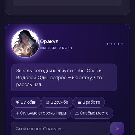
Оракул
✦✦✦✦✦
печатает онлайн
🔮
Звёзды сегодня шепчут о тебе, Овен и 
Водолей. Один вопрос — и я скажу, что 
расслышал.
💖 В любви
🤝 В дружбе
💼 В работе
➕ Сильные стороны пары
⚠️ Слабые места
➤