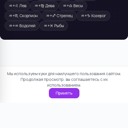
♒
+
♌
Лев
♒
+
♍
Дева
♒
+
♎
Весы
♒
+
♏
Скорпион
♒
+
♐
Стрелец
♒
+
♑
Козерог
♒
+
♒
Водолей
♒
+
♓
Рыбы
Мы используем куки для наилучшего пользования сайтом.
Продолжая просмотр, вы соглашаетесь с их
использованием.
Принять