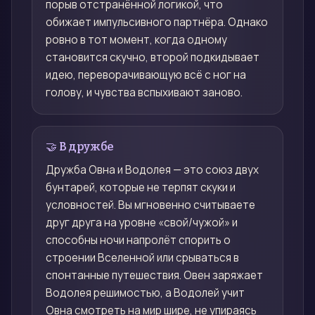
порыв отстранённой логикой, что
обижает импульсивного партнёра. Однако
ровно в тот момент, когда одному
становится скучно, второй подкидывает
идею, переворачивающую всё с ног на
голову, и чувства вспыхивают заново.
🤝 В дружбе
Дружба Овна и Водолея — это союз двух
бунтарей, которые не терпят скуки и
условностей. Вы мгновенно считываете
друг друга на уровне «свой/чужой» и
способны ночи напролёт спорить о
строении Вселенной или срываться в
спонтанные путешествия. Овен заряжает
Водолея решимостью, а Водолей учит
Овна смотреть на мир шире, не упираясь