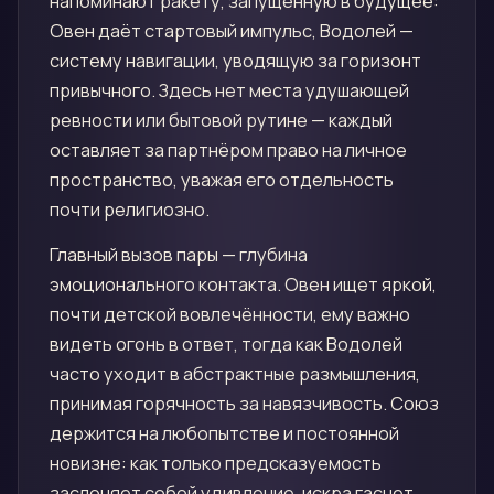
напоминают ракету, запущенную в будущее:
Овен даёт стартовый импульс, Водолей —
систему навигации, уводящую за горизонт
привычного. Здесь нет места удушающей
ревности или бытовой рутине — каждый
оставляет за партнёром право на личное
пространство, уважая его отдельность
почти религиозно.
Главный вызов пары — глубина
эмоционального контакта. Овен ищет яркой,
почти детской вовлечённости, ему важно
видеть огонь в ответ, тогда как Водолей
часто уходит в абстрактные размышления,
принимая горячность за навязчивость. Союз
держится на любопытстве и постоянной
новизне: как только предсказуемость
заслоняет собой удивление, искра гаснет.