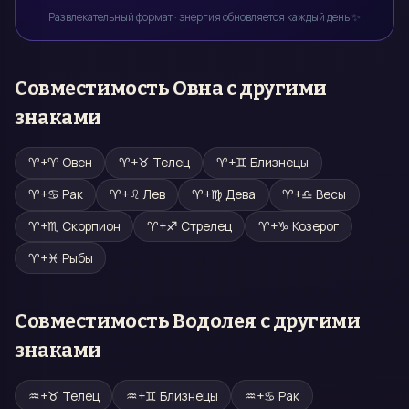
Развлекательный формат · энергия обновляется каждый день ✨
Совместимость
Овна
с другими
знаками
♈
+
♈
Овен
♈
+
♉
Телец
♈
+
♊
Близнецы
♈
+
♋
Рак
♈
+
♌
Лев
♈
+
♍
Дева
♈
+
♎
Весы
♈
+
♏
Скорпион
♈
+
♐
Стрелец
♈
+
♑
Козерог
♈
+
♓
Рыбы
Совместимость
Водолея
с другими
знаками
♒
+
♉
Телец
♒
+
♊
Близнецы
♒
+
♋
Рак