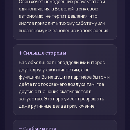
Овен хочет немедленных результатов и
единоначалия, а Водолей, ценя свою
автономию, не терпит давления, что
иногда приводит к тихому саботажу или
внезапному исчезновению из поля зрения.
➕ Сильные стороны
Вас объединяет неподдельный интерес
друг к другу как к личностям, а не
функциям. Вы не душите партнёра бытом и
даёте глоток свежего воздуха там, где
другие отношения скатываются в
занудство. Эта пара умеет превращать
даже рутинные дела в приключение.
➖ Слабые места