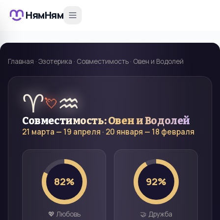
НямНям
Главная
·
Эзотерика
·
Совместимость
·
Овен и Водолей
♈
♒
💘
Совместимость:
Овен
и
Водолей
21 марта — 19 апреля
·
20 января — 18 февраля
82
%
92
%
💖 Любовь
🤝 Дружба