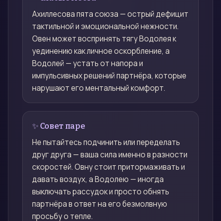
Ахиллесова пята союза — острый дефицит
тактильной и эмоциональной нежности.
Овен может воспринять тягу Водолея к
уединению как личное оскорбление, а
Водолей — устать от напора и
импульсивных решений партнёра, которые
нарушают его ментальный комфорт.
✨ Совет паре
Не пытайтесь подчинить или переделать
друг друга — ваша сила именно в разности
скоростей. Овну стоит притормаживать и
давать воздух, а Водолею — иногда
выключать рассудок и просто обнять
партнёра в ответ на его безмолвную
просьбу о тепле.