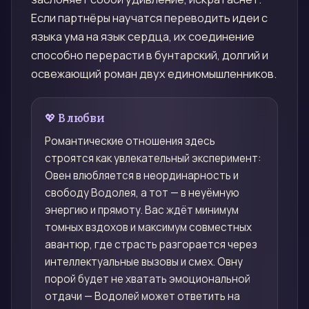
Если партнёры научатся переводить идеи с
языка ума на язык сердца, их соединение
способно перерасти в бунтарский, долгий и
освежающий роман двух единомышленников.
💖 В любви
Романтические отношения здесь
строятся как увлекательный эксперимент:
Овен влюбляется в неординарность и
свободу Водолея, а тот — в неуёмную
энергию и прямоту. Вас ждёт минимум
томных вздохов и максимум совместных
авантюр, где страсть разгорается через
интеллектуальные вызовы и смех. Овну
порой будет не хватать эмоциональной
отдачи — Водолей может ответить на