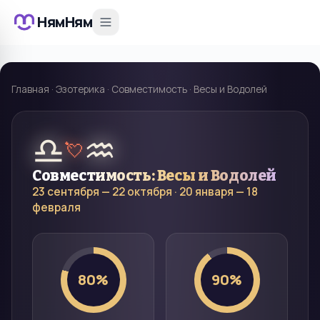
НямНям
Главная
·
Эзотерика
·
Совместимость
·
Весы и Водолей
♎
♒
💘
Совместимость:
Весы
и
Водолей
23 сентября — 22 октября
·
20 января — 18
февраля
80
%
90
%