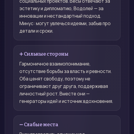
социальных проектов. Весы отвечают за
эстетику и дипломатию, Водолей — за
инновации и нестандартный подход.
Минус: могут увлечься идеями, забыв про
детали и сроки.
➕ Сильные стороны
Гармоничное взаимопонимание,
отсутствие борьбы за власть и ревности.
Оба ценят свободу, поэтому не
ограничивают друг друга, поддерживая
личностный рост. Вместе они —
генераторы идей и источник вдохновения.
➖ Слабые места