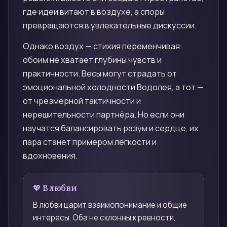
где идеи витают в воздухе, а споры
превращаются в увлекательные дискуссии.
Однако воздух — стихия переменчивая:
обоим не хватает глубины чувств и
практичности. Весы могут страдать от
эмоциональной холодности Водолея, а тот —
от чрезмерной тактичности и
нерешительности партнёра. Но если они
научатся балансировать разум и сердце, их
пара станет примером лёгкости и
вдохновения.
💖 В любви
В любви царит взаимопонимание и общие
интересы. Оба не склонны к ревности,