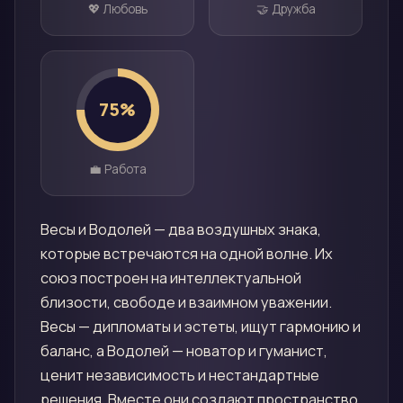
💖 Любовь
🤝 Дружба
75
%
💼 Работа
Весы и Водолей — два воздушных знака,
которые встречаются на одной волне. Их
союз построен на интеллектуальной
близости, свободе и взаимном уважении.
Весы — дипломаты и эстеты, ищут гармонию и
баланс, а Водолей — новатор и гуманист,
ценит независимость и нестандартные
решения. Вместе они создают пространство,