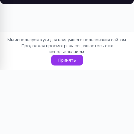
Мы используем куки для наилучшего пользования сайтом.
Продолжая просмотр, вы соглашаетесь с их
использованием.
Принять
Отказ от ответственности
Политика конфиденциальности
Пользовательское соглашение
О проекте
Cookie
Контакты
©
2026
НямНям. Все права защищены.