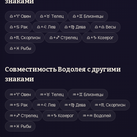
знаками
♎
+
♈
Овен
♎
+
♉
Телец
♎
+
♊
Близнецы
♎
+
♋
Рак
♎
+
♌
Лев
♎
+
♍
Дева
♎
+
♎
Весы
♎
+
♏
Скорпион
♎
+
♐
Стрелец
♎
+
♑
Козерог
♎
+
♓
Рыбы
Совместимость
Водолея
с другими
знаками
♒
+
♈
Овен
♒
+
♉
Телец
♒
+
♊
Близнецы
♒
+
♋
Рак
♒
+
♌
Лев
♒
+
♍
Дева
♒
+
♏
Скорпион
♒
+
♐
Стрелец
♒
+
♑
Козерог
♒
+
♒
Водолей
♒
+
♓
Рыбы