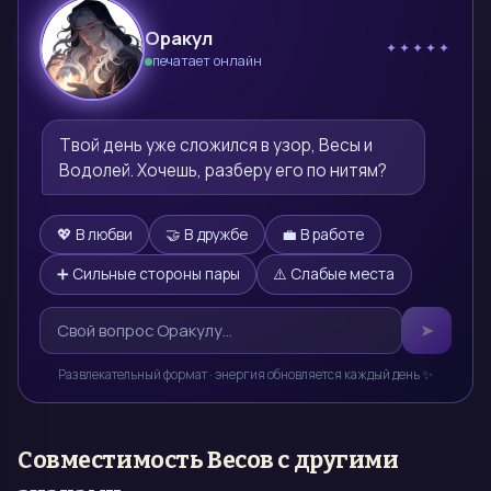
Оракул
✦✦✦✦✦
печатает онлайн
🔮
Твой день уже сложился в узор, Весы и 
Водолей. Хочешь, разберу его по нитям?
💖 В любви
🤝 В дружбе
💼 В работе
➕ Сильные стороны пары
⚠️ Слабые места
➤
Развлекательный формат · энергия обновляется каждый день ✨
Совместимость
Весов
с другими