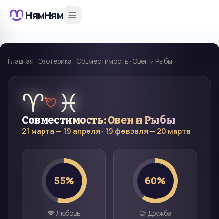
НямНям
Главная
·
Эзотерика
·
Совместимость
·
Овен и Рыбы
♈
♓
💘
Совместимость:
Овен
и
Рыбы
21 марта — 19 апреля
·
19 февраля — 20 марта
55
%
60
%
💖 Любовь
🤝 Дружба