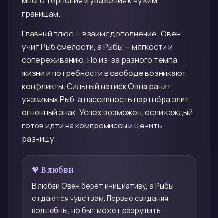
много терпения и уважения к чужим
границам.
Главный плюс — взаимодополнение: Овен
учит Рыб смелости, а Рыбы — мягкости и
сопереживанию. Но из-за разного темпа
жизни и потребности в свободе возникают
конфликты. Сильный натиск Овна ранит
уязвимых Рыб, а пассивность партнёра злит
огненный знак. Успех возможен, если каждый
готов идти на компромиссы и ценить
разницу.
💖 В любви
В любви Овен берёт инициативу, а Рыбы
отдаются чувствам. Первые свидания
волшебны, но быт может разрушить