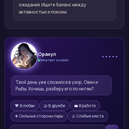
ожидания. Ищите баланс между
активностью и покоем.
Оракул
✦✦✦✦✦
печатает онлайн
🔮
Твой день уже сложился в узор, Овен и 
Рыбы. Хочешь, разберу его по нитям?
💖 В любви
🤝 В дружбе
💼 В работе
➕ Сильные стороны пары
⚠️ Слабые места