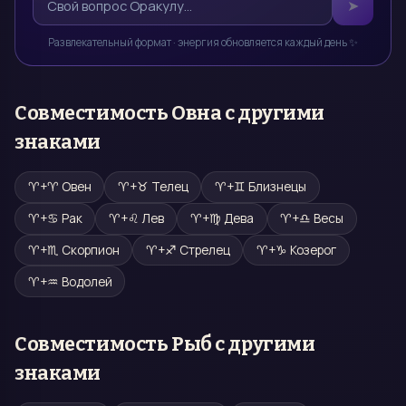
➤
Развлекательный формат · энергия обновляется каждый день ✨
Совместимость
Овна
с другими
знаками
♈
+
♈
Овен
♈
+
♉
Телец
♈
+
♊
Близнецы
♈
+
♋
Рак
♈
+
♌
Лев
♈
+
♍
Дева
♈
+
♎
Весы
♈
+
♏
Скорпион
♈
+
♐
Стрелец
♈
+
♑
Козерог
♈
+
♒
Водолей
Совместимость
Рыб
с другими
знаками