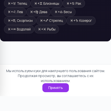
♓
+
♉
Телец
♓
+
♊
Близнецы
♓
+
♋
Рак
♓
+
♌
Лев
♓
+
♍
Дева
♓
+
♎
Весы
♓
+
♏
Скорпион
♓
+
♐
Стрелец
♓
+
♑
Козерог
♓
+
♒
Водолей
♓
+
♓
Рыбы
Мы используем куки для наилучшего пользования сайтом.
Продолжая просмотр, вы соглашаетесь с их
использованием.
Принять