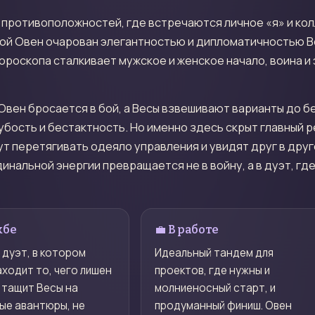
 противоположностей, где встречаются личное «я» и ко
мой Овен очарован элегантностью и дипломатичностью В
ороскопа сталкивает мужское и женское начало, воина и
 Овен бросается в бой, а Весы взвешивают варианты до 
рубость и бестактность. Но именно здесь скрыт главный 
ут перетягивать одеяло управления и увидят друг в др
нальной энергии превращается не в войну, а в дуэт, гд
жбе
💼 В работе
 дуэт, в котором
Идеальный тандем для
ходит то, чего лишен
проектов, где нужны и
 тащит Весы на
молниеносный старт, и
ые авантюры, не
продуманный финиш. Овен