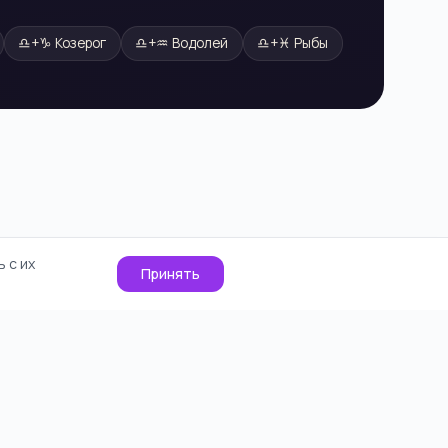
♎
+
♑
Козерог
♎
+
♒
Водолей
♎
+
♓
Рыбы
 с их
Принять
О проекте
Cookie
Контакты