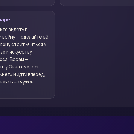
паре
ьте видеть в
 войну — сделайте её
вену стоит учиться у
зе и искусству
сса, Весам —
ть у Овна смелось
«нет» и идти вперед,
ваясь на чужое