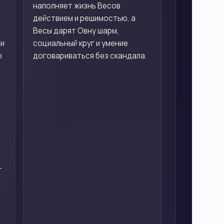
наполняет жизнь Весов
действием и решимостью, а
Весы дарят Овну шарм,
 и
социальный круг и умение
о
договариваться без скандала.
—