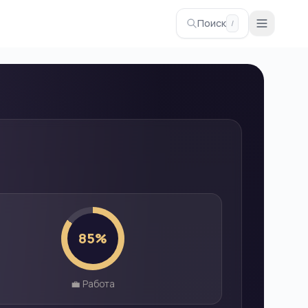
Поиск
/
85
%
💼 Работа