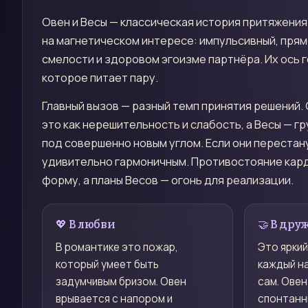
Овен и Весы — классическая история притяжения
на магнетическом интересе: импульсивный, пря
смелости и здоровом эгоизме партнёра. Их ось г
которое питает пару.
Главный вызов — разный темп принятия решений.
это как нерешительность и слабость, а Весы — г
под совершенно новым углом. Если они перестан
удивительно гармоничным. Противостояние карди
форму, а планы Весов — огонь для реализации.
💖 В любви
🤝 В дру
В романтике это пожар,
Это яркий
который умеет быть
каждый на
задумчивым бризом. Овен
сам. Овен
врывается с напором и
спонтанн