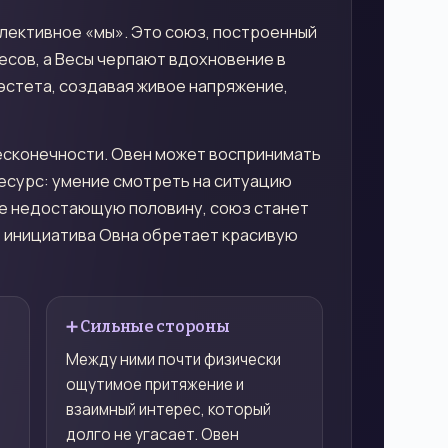
ллективное «мы». Это союз, построенный
есов, а Весы черпают вдохновение в
 эстета, создавая живое напряжение,
бесконечности. Овен может воспринимать
ресурс: умение смотреть на ситуацию
уге недостающую половину, союз станет
е инициатива Овна обретает красивую
➕ Сильные стороны
Между ними почти физически
ощутимое притяжение и
взаимный интерес, который
долго не угасает. Овен