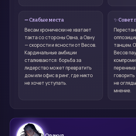
➖ Слабые места
✨ Совет 
Весам хронически не хватает
Перестан
такта со стороны Овна, а Овну
оппозиции
— скорости и ясности от Весов.
танцем. О
Кардинальные амбиции
Весов пау
сталкиваются: борьба за
компроми
лидерство может превратить
перенима
дом или офис в ринг, где никто
говорить 
не хочет уступать.
не огляды
мнение.
Оракул