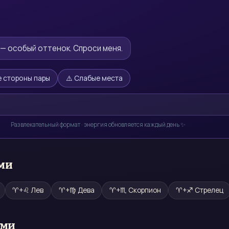
о — особый оттенок. Спроси меня.
 стороны пары
⚠️ Слабые места
Развлекательный формат · энергия обновляется каждый день ✨
ми
♈
+
♌
Лев
♈
+
♍
Дева
♈
+
♏
Скорпион
♈
+
♐
Стрелец
ами