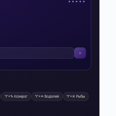
✦✦✦✦✦
➤
♈
+
♑
Козерог
♈
+
♒
Водолей
♈
+
♓
Рыбы