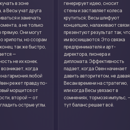
кучать в зоне
генерирует идею, сносит
 а Весы учат друга
стены и заставляет колеса
иваться и замечать
крутиться; Весы шлифуют
омента, а не только
концепцию, налаживают связи
 прямую. Они могут
презентуют результат так, чт
о хрипоты, но ссорам
им восхищаются. Это связка
конец так же быстро,
предпринимателя и арт-
ается —
директора, пионера и
ость не их конек.
дипломата. Эффективность
 возникает, когда
падает, когда Овен начинает
жна гармония любой
давить авторитетом, не давая
Овен режет правду по-
Весам времени на стратегию,
ервый морщится от
или когда Весы увязают в
ости, второй — от
сомнениях, тормозя импульс, 
гладить острые углы.
тут баланс решает всё.