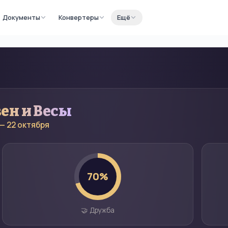
Документы
Конвертеры
Ещё
вен
и
Весы
— 22 октября
70
%
🤝 Дружба