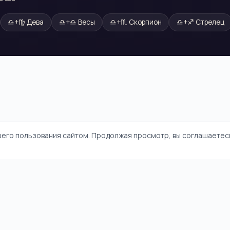
♎
+
♍
Дева
♎
+
♎
Весы
♎
+
♏
Скорпион
♎
+
♐
Стрелец
шего пользования сайтом. Продолжая просмотр, вы соглашаетесь
и
Политика конфиденциальности
Пользовательское соглашение