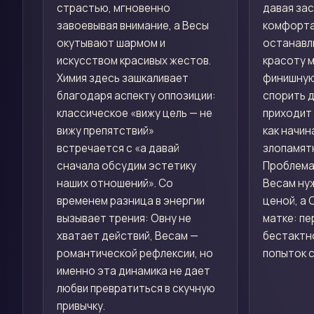
страстью, мгновенно
давая зас
завоевывая внимание, а Весы
комфорта,
окутывают шармом и
останавл
искусством красивых жестов.
красоту м
Химия здесь зашкаливает
финишную
благодаря аспекту оппозиции:
спорить д
классическое «вижу цель — не
приходит 
вижу препятствий»
как начин
встречается с «а давай
злопамятн
сначала обсудим эстетику
Проблема
наших отношений». Со
Весам ну
временем разница в энергии
ценой, а 
вызывает трения: Овну не
матке: п
хватает действий, Весам —
бестактн
романтической рефлексии, но
попыток с
именно эта динамика не дает
любви превратиться в скучную
привычку.