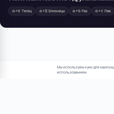
♎
+
♉
Телец
♎
+
♊
Близнецы
♎
+
♋
Рак
♎
+
♌
Лев
Мы используем куки для наилуч
использованием.
Отказ от ответственност