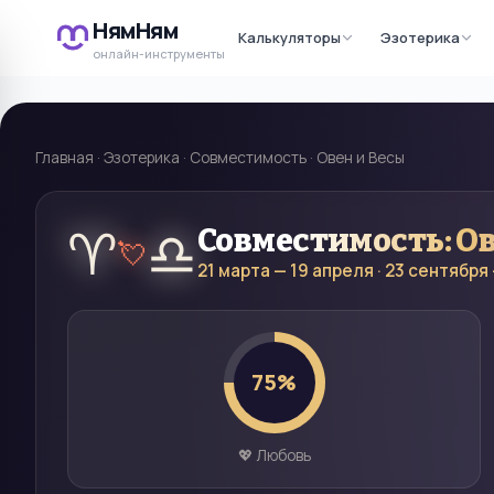
НямНям
Калькуляторы
Эзотерика
онлайн-инструменты
Главная
·
Эзотерика
·
Совместимость
·
Овен и Весы
♈
♎
Совместимость:
О
💘
21 марта — 19 апреля
·
23 сентября 
75
%
💖 Любовь