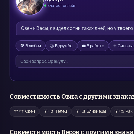
печатает онлайн
🔮
Овен и Весы, я видел сотни таких дней, но у твоег
💖 В любви
🤝 В дружбе
💼 В работе
➕ Сильные
Совместимость
Овна
с другими знака
♈
+
♈
Овен
♈
+
♉
Телец
♈
+
♊
Близнецы
♈
+
♋
Рак
Совместимость
Весов
с другими знак