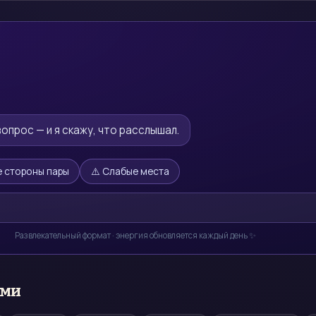
опрос — и я скажу, что расслышал.
 стороны пары
⚠️ Слабые места
Развлекательный формат · энергия обновляется каждый день ✨
ами