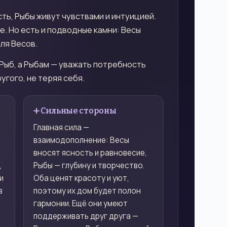
ть, Рыбы живут чувствами и интуицией.
е. Но есть и подводные камни: Весы
ля Весов.
 Рыб, а Рыбам — уважать потребность
угого, не теряя себя.
➕ Сильные стороны
Главная сила —
взаимодополнение: Весы
.
вносят ясность и равновесие,
д
Рыбы — глубину и творчество.
и
Оба ценят красоту и уют,
в
поэтому их дом будет полон
гармонии. Ещё они умеют
поддерживать друг друга —