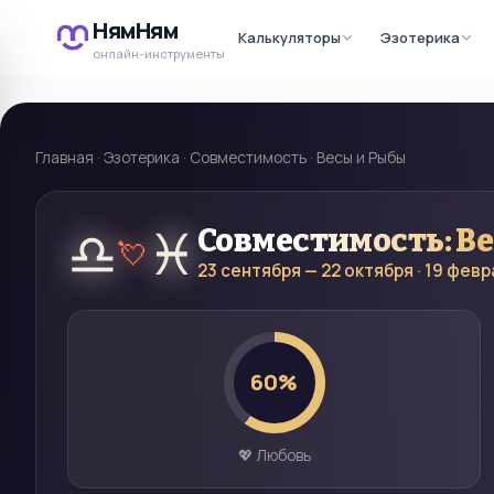
НямНям
Калькуляторы
Эзотерика
онлайн-инструменты
Главная
·
Эзотерика
·
Совместимость
·
Весы и Рыбы
♎
♓
Совместимость:
В
💘
23 сентября — 22 октября
·
19 февр
60
%
💖 Любовь