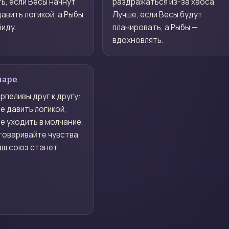
ь, если Весы начнут
раздражаться из-за хаоса.
авить логикой, а Рыбы
Лучше, если Весы будут
биду.
планировать, а Рыбы —
вдохновлять.
паре
рпеливы друг к другу:
е давить логикой,
е уходить в молчание.
говаривайте чувства,
аш союз станет