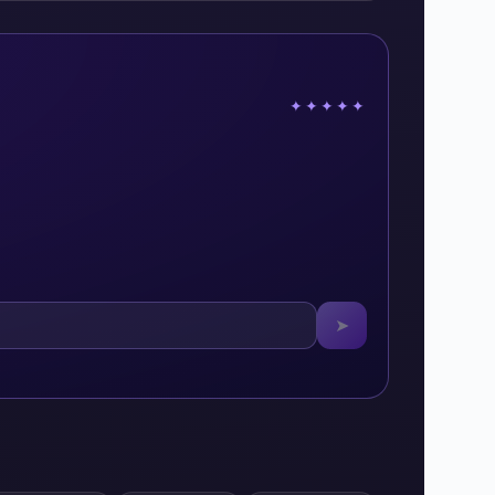
✦✦✦✦✦
➤