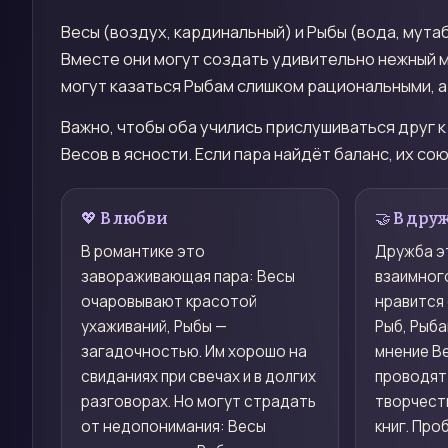
Весы (воздух, кардинальный) и Рыбы (вода, мута
Вместе они могут создать удивительно нежный ми
могут казаться Рыбам слишком рациональными, 
Важно, чтобы оба учились прислушиваться друг к
Весов в ясности. Если пара найдёт баланс, их с
💖 В любви
🤝 В дру
В романтике это
Дружба э
завораживающая пара: Весы
взаимног
очаровывают красотой
нравится
ухаживаний, Рыбы —
Рыб, Рыб
загадочностью. Им хорошо на
мнение Ве
свиданиях при свечах и в долгих
проводят
разговорах. Но могут страдать
творчест
от недопонимания: Весы
книг. Пр