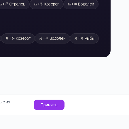
♎
+
♐
Стрелец
♎
+
♑
Козерог
♎
+
♒
Водолей
♓
+
♑
Козерог
♓
+
♒
Водолей
♓
+
♓
Рыбы
 с их
Принять