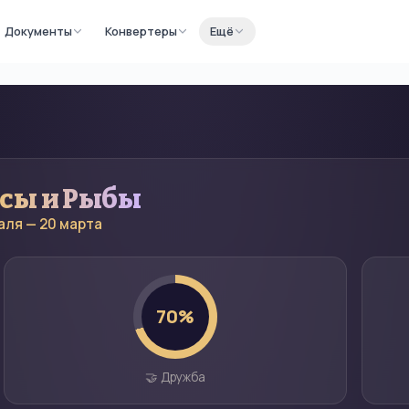
Документы
Конвертеры
Ещё
есы
и
Рыбы
аля — 20 марта
70
%
🤝 Дружба