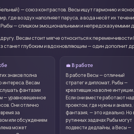
бельный) — союз контрастов. Весы ищут гармонию и яснос
р, где воздух наполняет паруса, а вода несёт их течени
а Рыбы — слишком эмоциональными и непредсказуемыми д
 другу. Весам стоит мягче относиться к переменчивости
оюз станет глубоким и вдохновляющим — один дополнит др
жбе
💼 В работе
тих знаков полна
В работе Весы — отличный
о интереса. Весам
стратег и дипломат, Рыбы —
 слушать фантазии
креативщик на волне интуиции
ам — уравновешенное
Если они вместе работают на
сов. Они отлично
проектом, где нужны и анализ, 
 время за
фантазия, — это идеально. Но 
вом или обсуждением
рутинных задачах Рыбы могут
облема может
подвести дедлайны, а Весы —