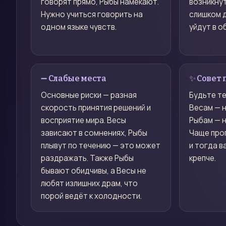
говорят прямо, Рыбы намекают.
возникнут
Нужно учиться говорить на
слишком д
одном языке чувств.
уйдут в о
➖ Слабые места
✨ Совет 
Основные риски — разная
Будьте те
скорость принятия решений и
Весам — н
восприятие мира. Весы
Рыбам — н
зависают в сомнениях, Рыбы
Чаще про
плывут по течению — это может
и тогда в
раздражать. Также Рыбы
крепче.
бывают обидчивы, а Весы не
любят излишних драм, что
порой ведёт к холодности.