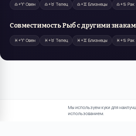
♎
+
♈
Овен
♎
+
♉
Телец
♎
+
♊
Близнецы
♎
+
♋
Рак
Совместимость
Рыб
с другими знака
♓
+
♈
Овен
♓
+
♉
Телец
♓
+
♊
Близнецы
♓
+
♋
Рак
Мы используем куки для наилуч
использованием.