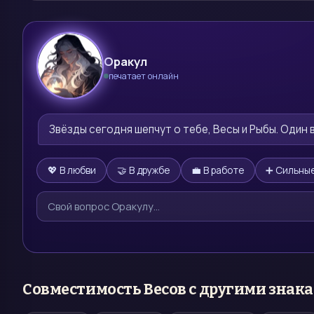
Оракул
печатает онлайн
🔮
Звёзды сегодня шепчут о тебе, Весы и Рыбы. Один в
💖 В любви
🤝 В дружбе
💼 В работе
➕ Сильные
Совместимость
Весов
с другими знак