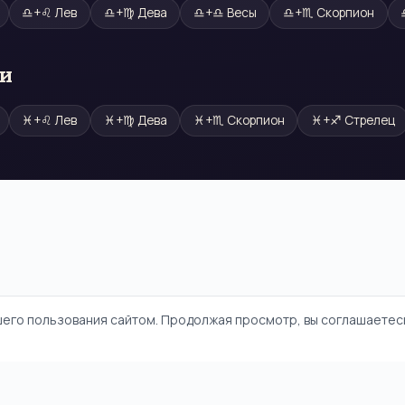
♎
+
♌
Лев
♎
+
♍
Дева
♎
+
♎
Весы
♎
+
♏
Скорпион
ми
♓
+
♌
Лев
♓
+
♍
Дева
♓
+
♏
Скорпион
♓
+
♐
Стрелец
шего пользования сайтом. Продолжая просмотр, вы соглашаетесь