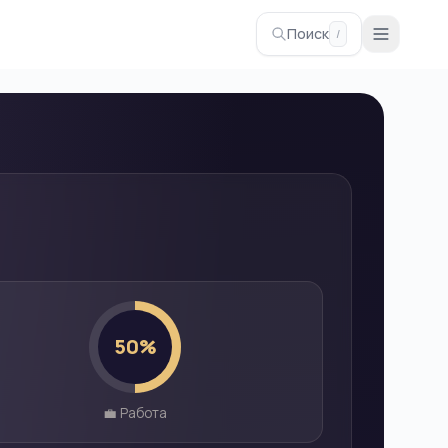
Поиск
/
50
%
💼 Работа