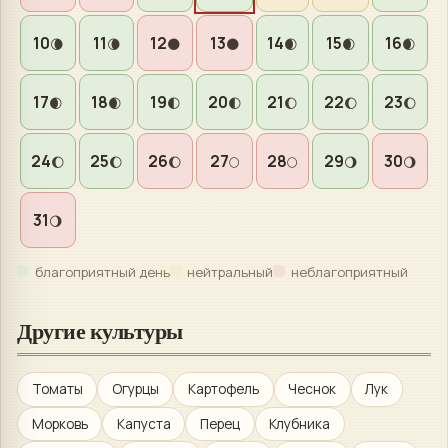
10
11
12
13
14
15
16
🌘
🌘
🌑
🌑
🌒
🌒
🌒
17
18
19
20
21
22
23
🌒
🌒
🌓
🌓
🌔
🌔
🌔
24
25
26
27
28
29
30
🌔
🌔
🌔
🌕
🌕
🌖
🌖
31
🌖
благоприятный день
нейтральный
неблагоприятный
Другие культуры
Томаты
Огурцы
Картофель
Чеснок
Лук
Морковь
Капуста
Перец
Клубника