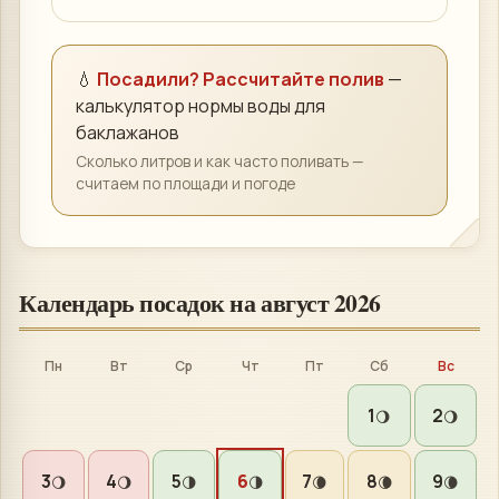
💧
Посадили? Рассчитайте полив
—
калькулятор нормы воды для
баклажанов
Сколько литров и как часто поливать —
считаем по площади и погоде
Календарь посадок на
август 2026
Пн
Вт
Ср
Чт
Пт
Сб
Вс
1
2
🌖
🌖
3
4
5
6
7
8
9
🌖
🌖
🌗
🌗
🌘
🌘
🌘