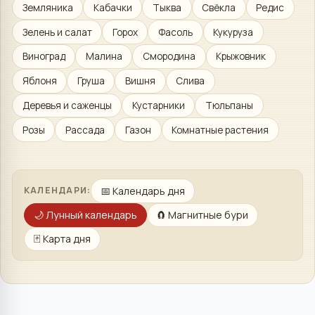
Земляника
Кабачки
Тыква
Свёкла
Редис
Зелень и салат
Горох
Фасоль
Кукуруза
Виноград
Малина
Смородина
Крыжовник
Яблоня
Груша
Вишня
Слива
Деревья и саженцы
Кустарники
Тюльпаны
Розы
Рассада
Газон
Комнатные растения
📅
Календарь дня
КАЛЕНДАРИ:
🌙
Лунный календарь
🧲
Магнитные бури
🃏
Карта дня