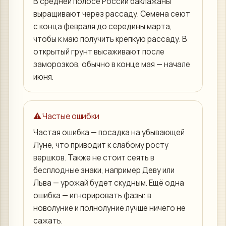
В средней полосе России баклажаны
выращивают через рассаду. Семена сеют
с конца февраля до середины марта,
чтобы к маю получить крепкую рассаду. В
открытый грунт высаживают после
заморозков, обычно в конце мая — начале
июня.
⚠️ Частые ошибки
Частая ошибка — посадка на убывающей
Луне, что приводит к слабому росту
вершков. Также не стоит сеять в
бесплодные знаки, например Деву или
Льва — урожай будет скудным. Ещё одна
ошибка — игнорировать фазы: в
новолуние и полнолуние лучше ничего не
сажать.