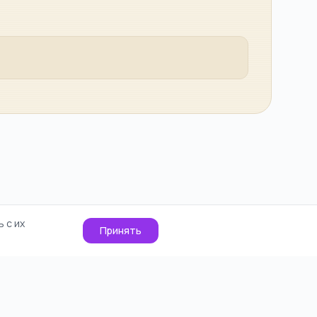
 с их
Принять