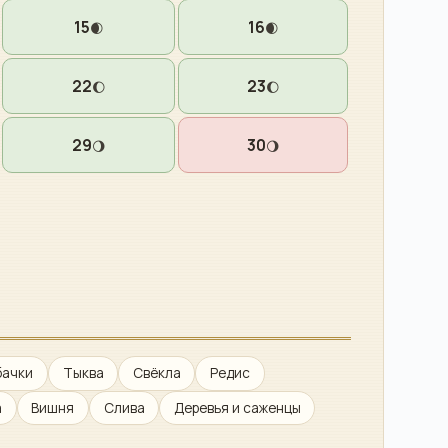
15
16
🌒
🌒
22
23
🌔
🌔
29
30
🌖
🌖
бачки
Тыква
Свёкла
Редис
а
Вишня
Слива
Деревья и саженцы