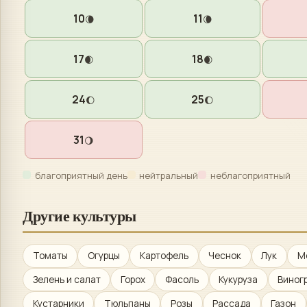
10
11
🌘
🌘
17
18
🌒
🌒
24
25
🌔
🌔
31
🌖
благоприятный день
нейтральный
неблагоприятный
Другие культуры
Томаты
Огурцы
Картофель
Чеснок
Лук
М
Зелень и салат
Горох
Фасоль
Кукуруза
Виног
Кустарники
Тюльпаны
Розы
Рассада
Газон