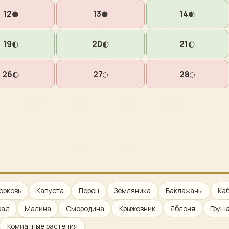
12
13
14
🌑
🌑
🌒
19
20
21
🌓
🌓
🌔
26
27
28
🌔
🌕
🌕
орковь
Капуста
Перец
Земляника
Баклажаны
Ка
рад
Малина
Смородина
Крыжовник
Яблоня
Груш
Комнатные растения