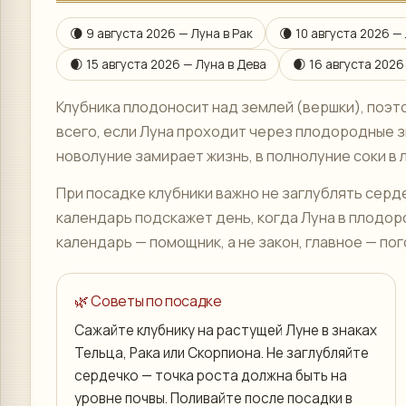
🌘
9 августа 2026
— Луна в
Рак
🌘
10 августа 2026
— 
🌒
15 августа 2026
— Луна в
Дева
🌒
16 августа 2026
Клубника плодоносит над землей (вершки), поэт
всего, если Луна проходит через плодородные зн
новолуние замирает жизнь, в полнолуние соки в л
При посадке клубники важно не заглублять серде
календарь подскажет день, когда Луна в плодоро
календарь — помощник, а не закон, главное — пог
🌿 Советы по посадке
Сажайте клубнику на растущей Луне в знаках
Тельца, Рака или Скорпиона. Не заглубляйте
сердечко — точка роста должна быть на
уровне почвы. Поливайте после посадки в