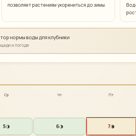
позволяет растениям укорениться до зимы.
Вод
рост
ятор нормы воды для
клубники
ощади и погоде
Ср
Чт
Пт
5
6
7
🌗
🌗
🌘