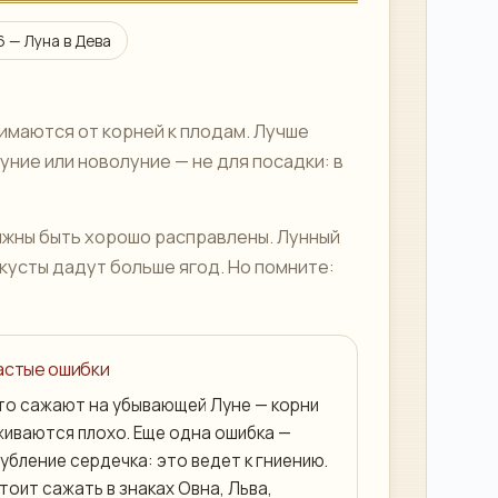
6
— Луна в
Дева
имаются от корней к плодам. Лучше
уние или новолуние — не для посадки: в
олжны быть хорошо расправлены. Лунный
 кусты дадут больше ягод. Но помните:
Частые ошибки
то сажают на убывающей Луне — корни
живаются плохо. Еще одна ошибка —
убление сердечка: это ведет к гниению.
тоит сажать в знаках Овна, Льва,