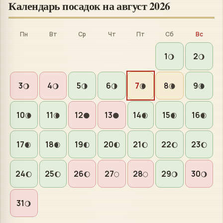
Календарь посадок на
август 2026
Пн
Вт
Ср
Чт
Пт
Сб
Вс
1
2
🌖
🌖
3
4
5
6
7
8
9
🌖
🌖
🌗
🌗
🌘
🌘
🌘
10
11
12
13
14
15
16
🌘
🌘
🌑
🌑
🌒
🌒
🌒
17
18
19
20
21
22
23
🌒
🌒
🌓
🌓
🌔
🌔
🌔
24
25
26
27
28
29
30
🌔
🌔
🌔
🌕
🌕
🌖
🌖
31
🌖