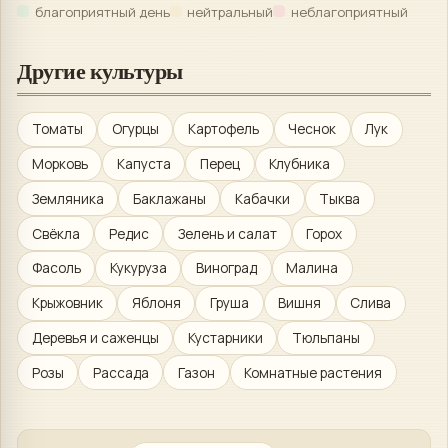
благоприятный день
нейтральный
неблагоприятный
Другие культуры
Томаты
Огурцы
Картофель
Чеснок
Лук
Морковь
Капуста
Перец
Клубника
Земляника
Баклажаны
Кабачки
Тыква
Свёкла
Редис
Зелень и салат
Горох
Фасоль
Кукуруза
Виноград
Малина
Крыжовник
Яблоня
Груша
Вишня
Слива
Деревья и саженцы
Кустарники
Тюльпаны
Розы
Рассада
Газон
Комнатные растения