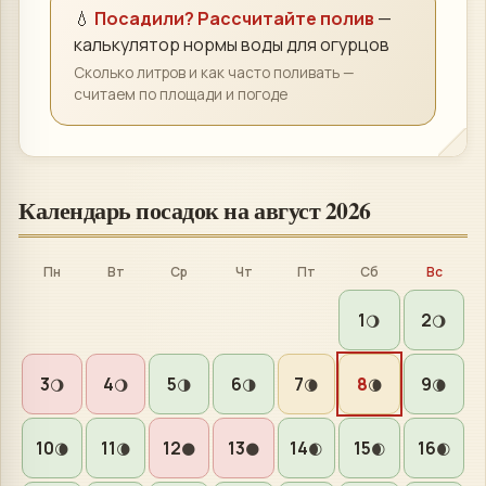
💧
Посадили? Рассчитайте полив
—
калькулятор нормы воды для
огурцов
Сколько литров и как часто поливать —
считаем по площади и погоде
Календарь посадок на
август 2026
Пн
Вт
Ср
Чт
Пт
Сб
Вс
1
2
🌖
🌖
3
4
5
6
7
8
9
🌖
🌖
🌗
🌗
🌘
🌘
🌘
10
11
12
13
14
15
16
🌘
🌘
🌑
🌑
🌒
🌒
🌒