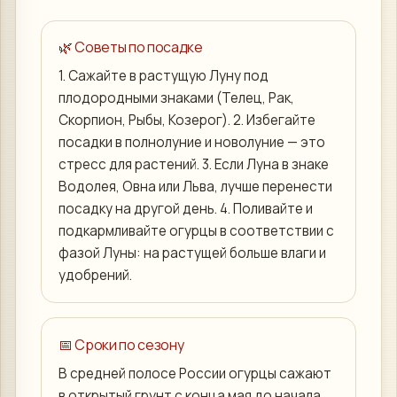
🌿 Советы по посадке
1. Сажайте в растущую Луну под
плодородными знаками (Телец, Рак,
Скорпион, Рыбы, Козерог). 2. Избегайте
посадки в полнолуние и новолуние — это
стресс для растений. 3. Если Луна в знаке
Водолея, Овна или Льва, лучше перенести
посадку на другой день. 4. Поливайте и
подкармливайте огурцы в соответствии с
фазой Луны: на растущей больше влаги и
удобрений.
📅 Сроки по сезону
В средней полосе России огурцы сажают
в открытый грунт с конца мая до начала