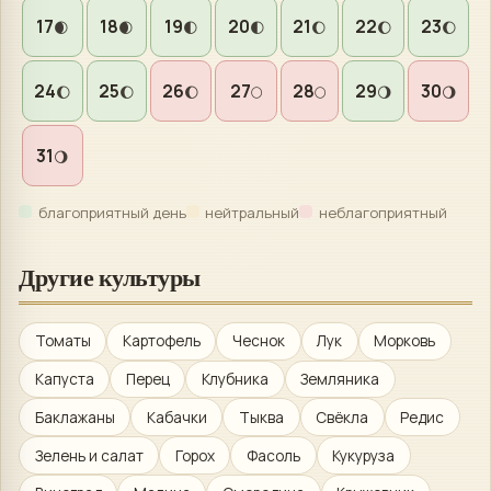
17
18
19
20
21
22
23
🌒
🌒
🌓
🌓
🌔
🌔
🌔
24
25
26
27
28
29
30
🌔
🌔
🌔
🌕
🌕
🌖
🌖
31
🌖
благоприятный день
нейтральный
неблагоприятный
Другие культуры
Томаты
Картофель
Чеснок
Лук
Морковь
Капуста
Перец
Клубника
Земляника
Баклажаны
Кабачки
Тыква
Свёкла
Редис
Зелень и салат
Горох
Фасоль
Кукуруза