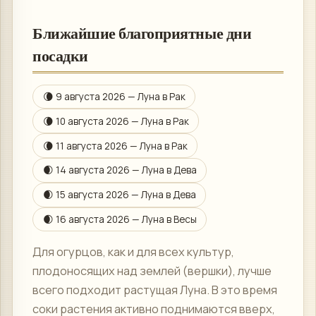
Ближайшие благоприятные дни
посадки
🌘
9 августа 2026
— Луна в
Рак
🌘
10 августа 2026
— Луна в
Рак
🌘
11 августа 2026
— Луна в
Рак
🌒
14 августа 2026
— Луна в
Дева
🌒
15 августа 2026
— Луна в
Дева
🌒
16 августа 2026
— Луна в
Весы
Для огурцов, как и для всех культур,
плодоносящих над землей (вершки), лучше
всего подходит растущая Луна. В это время
соки растения активно поднимаются вверх,