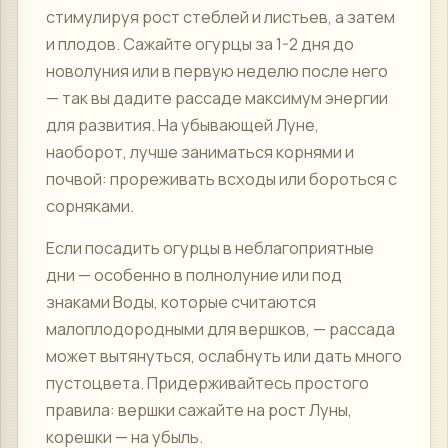
стимулируя рост стеблей и листьев, а затем
и плодов. Сажайте огурцы за 1-2 дня до
новолуния или в первую неделю после него
— так вы дадите рассаде максимум энергии
для развития. На убывающей Луне,
наоборот, лучше заниматься корнями и
почвой: прореживать всходы или бороться с
сорняками.
Если посадить огурцы в неблагоприятные
дни — особенно в полнолуние или под
знаками Воды, которые считаются
малоплодородными для вершков, — рассада
может вытянуться, ослабнуть или дать много
пустоцвета. Придерживайтесь простого
правила: вершки сажайте на рост Луны,
корешки — на убыль.