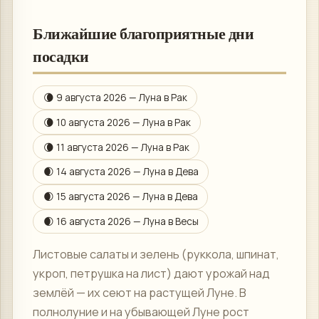
Ближайшие благоприятные дни
посадки
🌘
9 августа 2026
— Луна в
Рак
🌘
10 августа 2026
— Луна в
Рак
🌘
11 августа 2026
— Луна в
Рак
🌒
14 августа 2026
— Луна в
Дева
🌒
15 августа 2026
— Луна в
Дева
🌒
16 августа 2026
— Луна в
Весы
Листовые салаты и зелень (руккола, шпинат,
укроп, петрушка на лист) дают урожай над
землёй — их сеют на растущей Луне. В
полнолуние и на убывающей Луне рост