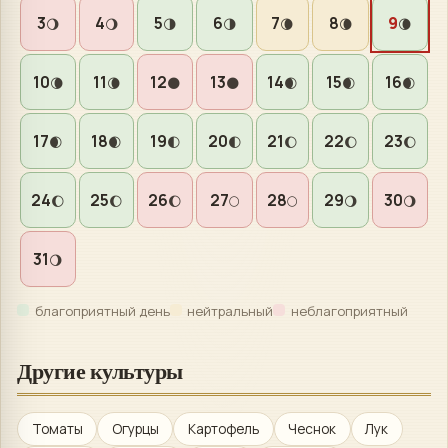
3
4
5
6
7
8
9
🌖
🌖
🌗
🌗
🌘
🌘
🌘
10
11
12
13
14
15
16
🌘
🌘
🌑
🌑
🌒
🌒
🌒
17
18
19
20
21
22
23
🌒
🌒
🌓
🌓
🌔
🌔
🌔
24
25
26
27
28
29
30
🌔
🌔
🌔
🌕
🌕
🌖
🌖
31
🌖
благоприятный день
нейтральный
неблагоприятный
Другие культуры
Томаты
Огурцы
Картофель
Чеснок
Лук