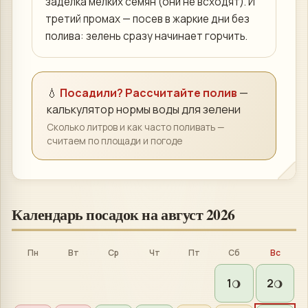
заделка мелких семян (они не всходят). И
третий промах — посев в жаркие дни без
полива: зелень сразу начинает горчить.
💧
Посадили? Рассчитайте полив
—
калькулятор нормы воды для
зелени
Сколько литров и как часто поливать —
считаем по площади и погоде
Календарь посадок на
август 2026
Пн
Вт
Ср
Чт
Пт
Сб
Вс
1
2
🌖
🌖