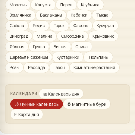
Морковь
Капуста
Перец
Клубника
Земляника
Баклажаны
Кабачки
Тыква
Свёкла
Редис
Горох
Фасоль
Кукуруза
Виноград
Малина
Смородина
Крыжовник
Яблоня
Груша
Вишня
Слива
Деревья и саженцы
Кустарники
Тюльпаны
Розы
Рассада
Газон
Комнатные растения
📅
Календарь дня
КАЛЕНДАРИ:
🌙
Лунный календарь
🧲
Магнитные бури
🃏
Карта дня