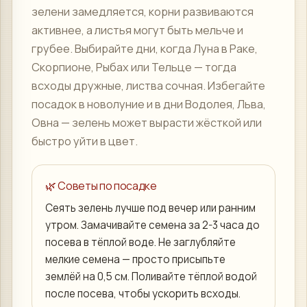
зелени замедляется, корни развиваются
активнее, а листья могут быть мельче и
грубее. Выбирайте дни, когда Луна в Раке,
Скорпионе, Рыбах или Тельце — тогда
всходы дружные, листва сочная. Избегайте
посадок в новолуние и в дни Водолея, Льва,
Овна — зелень может вырасти жёсткой или
быстро уйти в цвет.
🌿 Советы по посадке
Сеять зелень лучше под вечер или ранним
утром. Замачивайте семена за 2-3 часа до
посева в тёплой воде. Не заглубляйте
мелкие семена — просто присыпьте
землёй на 0,5 см. Поливайте тёплой водой
после посева, чтобы ускорить всходы.