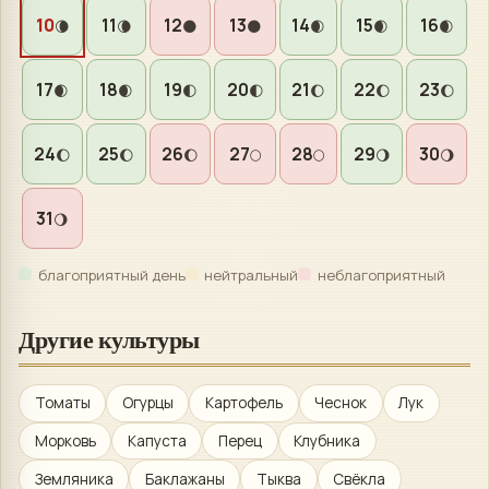
10
11
12
13
14
15
16
🌘
🌘
🌑
🌑
🌒
🌒
🌒
17
18
19
20
21
22
23
🌒
🌒
🌓
🌓
🌔
🌔
🌔
24
25
26
27
28
29
30
🌔
🌔
🌔
🌕
🌕
🌖
🌖
31
🌖
благоприятный день
нейтральный
неблагоприятный
Другие культуры
Томаты
Огурцы
Картофель
Чеснок
Лук
Морковь
Капуста
Перец
Клубника
Земляника
Баклажаны
Тыква
Свёкла