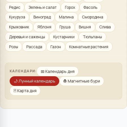
Редис
Зелень и салат
Горох
Фасоль
Кукуруза
Виноград
Малина
Смородина
Крыжовник
Яблоня
Груша
Вишня
Слива
Деревья и саженцы
Кустарники
Тюльпаны
Розы
Рассада
Газон
Комнатные растения
📅
Календарь дня
КАЛЕНДАРИ:
🌙
Лунный календарь
🧲
Магнитные бури
🃏
Карта дня