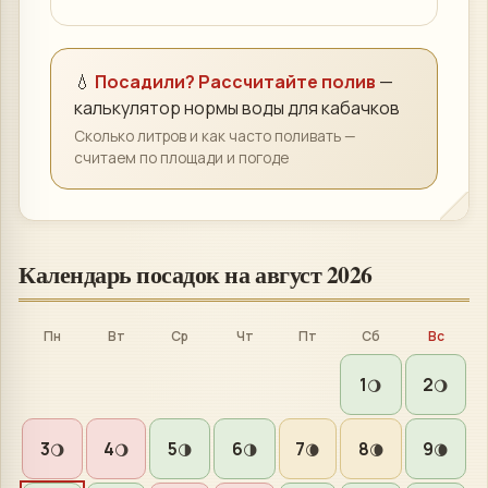
💧
Посадили? Рассчитайте полив
—
калькулятор нормы воды для
кабачков
Сколько литров и как часто поливать —
считаем по площади и погоде
Календарь посадок на
август 2026
Пн
Вт
Ср
Чт
Пт
Сб
Вс
1
2
🌖
🌖
3
4
5
6
7
8
9
🌖
🌖
🌗
🌗
🌘
🌘
🌘