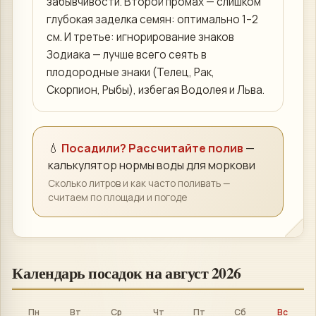
забывчивости. Второй промах — слишком
глубокая заделка семян: оптимально 1–2
см. И третье: игнорирование знаков
Зодиака — лучше всего сеять в
плодородные знаки (Телец, Рак,
Скорпион, Рыбы), избегая Водолея и Льва.
💧
Посадили? Рассчитайте полив
—
калькулятор нормы воды для
моркови
Сколько литров и как часто поливать —
считаем по площади и погоде
Календарь посадок на
август 2026
Пн
Вт
Ср
Чт
Пт
Сб
Вс