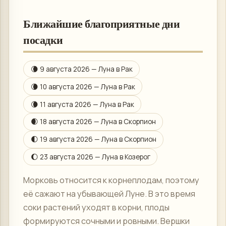
Ближайшие благоприятные дни
посадки
🌘
9 августа 2026
— Луна в
Рак
🌘
10 августа 2026
— Луна в
Рак
🌘
11 августа 2026
— Луна в
Рак
🌒
18 августа 2026
— Луна в
Скорпион
🌓
19 августа 2026
— Луна в
Скорпион
🌔
23 августа 2026
— Луна в
Козерог
Морковь относится к корнеплодам, поэтому
её сажают на убывающей Луне. В это время
соки растений уходят в корни, плоды
формируются сочными и ровными. Вершки