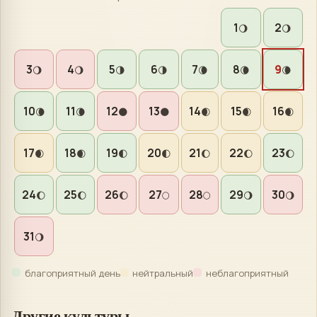
1
2
🌖
🌖
3
4
5
6
7
8
9
🌖
🌖
🌗
🌗
🌘
🌘
🌘
10
11
12
13
14
15
16
🌘
🌘
🌑
🌑
🌒
🌒
🌒
17
18
19
20
21
22
23
🌒
🌒
🌓
🌓
🌔
🌔
🌔
24
25
26
27
28
29
30
🌔
🌔
🌔
🌕
🌕
🌖
🌖
31
🌖
благоприятный день
нейтральный
неблагоприятный
Другие культуры