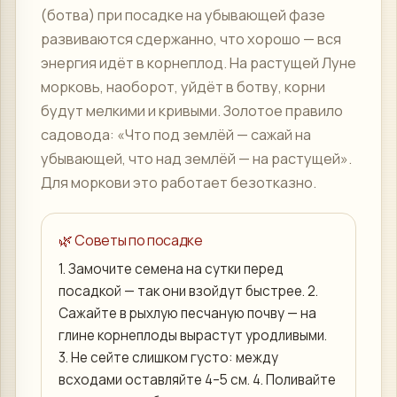
(ботва) при посадке на убывающей фазе
развиваются сдержанно, что хорошо — вся
энергия идёт в корнеплод. На растущей Луне
морковь, наоборот, уйдёт в ботву, корни
будут мелкими и кривыми. Золотое правило
садовода: «Что под землёй — сажай на
убывающей, что над землёй — на растущей».
Для моркови это работает безотказно.
🌿 Советы по посадке
1. Замочите семена на сутки перед
посадкой — так они взойдут быстрее. 2.
Сажайте в рыхлую песчаную почву — на
глине корнеплоды вырастут уродливыми.
3. Не сейте слишком густо: между
всходами оставляйте 4–5 см. 4. Поливайте