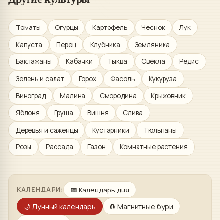
Томаты
Огурцы
Картофель
Чеснок
Лук
Капуста
Перец
Клубника
Земляника
Баклажаны
Кабачки
Тыква
Свёкла
Редис
Зелень и салат
Горох
Фасоль
Кукуруза
Виноград
Малина
Смородина
Крыжовник
Яблоня
Груша
Вишня
Слива
Деревья и саженцы
Кустарники
Тюльпаны
Розы
Рассада
Газон
Комнатные растения
📅
Календарь дня
КАЛЕНДАРИ:
🌙
Лунный календарь
🧲
Магнитные бури