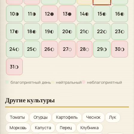
10
11
12
13
14
15
16
🌘
🌘
🌑
🌑
🌒
🌒
🌒
17
18
19
20
21
22
23
🌒
🌒
🌓
🌓
🌔
🌔
🌔
24
25
26
27
28
29
30
🌔
🌔
🌔
🌕
🌕
🌖
🌖
31
🌖
благоприятный день
нейтральный
неблагоприятный
Другие культуры
Томаты
Огурцы
Картофель
Чеснок
Лук
Морковь
Капуста
Перец
Клубника