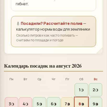
гибнет.
💧
Посадили? Рассчитайте полив
—
калькулятор нормы воды для
земляники
Сколько литров и как часто поливать —
считаем по площади и погоде
Календарь посадок на
август 2026
Пн
Вт
Ср
Чт
Пт
Сб
Вс
1
2
🌖
🌖
3
4
5
6
7
8
9
🌖
🌖
🌗
🌗
🌘
🌘
🌘