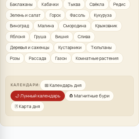
Баклажаны
Кабачки
Тыква
Свёкла
Редис
Зелень и салат
Горох
Фасоль
Кукуруза
Виноград
Малина
Смородина
Крыжовник
Яблоня
Груша
Вишня
Слива
Деревья и саженцы
Кустарники
Тюльпаны
Розы
Рассада
Газон
Комнатные растения
📅
Календарь дня
КАЛЕНДАРИ:
🌙
Лунный календарь
🧲
Магнитные бури
🃏
Карта дня