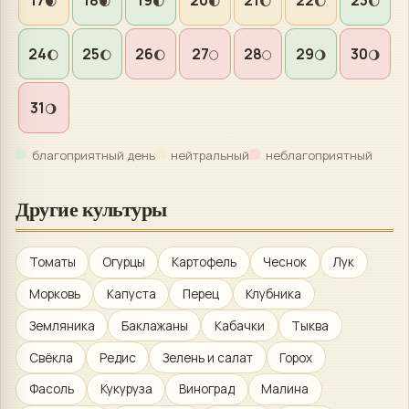
17
18
19
20
21
22
23
🌒
🌒
🌓
🌓
🌔
🌔
🌔
24
25
26
27
28
29
30
🌔
🌔
🌔
🌕
🌕
🌖
🌖
31
🌖
благоприятный день
нейтральный
неблагоприятный
Другие культуры
Томаты
Огурцы
Картофель
Чеснок
Лук
Морковь
Капуста
Перец
Клубника
Земляника
Баклажаны
Кабачки
Тыква
Свёкла
Редис
Зелень и салат
Горох
Фасоль
Кукуруза
Виноград
Малина