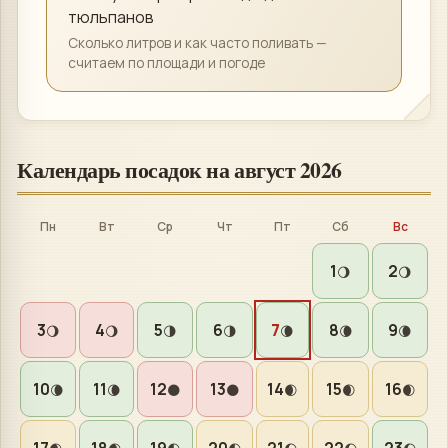
тюльпанов
Сколько литров и как часто поливать —
считаем по площади и погоде
Календарь посадок на
август 2026
Пн
Вт
Ср
Чт
Пт
Сб
Вс
1
2
🌖
🌖
3
4
5
6
7
8
9
🌖
🌖
🌗
🌗
🌘
🌘
🌘
10
11
12
13
14
15
16
🌘
🌘
🌑
🌑
🌒
🌒
🌒