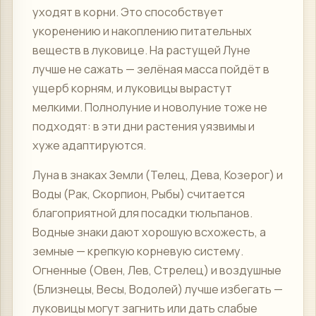
уходят в корни. Это способствует
укоренению и накоплению питательных
веществ в луковице. На растущей Луне
лучше не сажать — зелёная масса пойдёт в
ущерб корням, и луковицы вырастут
мелкими. Полнолуние и новолуние тоже не
подходят: в эти дни растения уязвимы и
хуже адаптируются.
Луна в знаках Земли (Телец, Дева, Козерог) и
Воды (Рак, Скорпион, Рыбы) считается
благоприятной для посадки тюльпанов.
Водные знаки дают хорошую всхожесть, а
земные — крепкую корневую систему.
Огненные (Овен, Лев, Стрелец) и воздушные
(Близнецы, Весы, Водолей) лучше избегать —
луковицы могут загнить или дать слабые