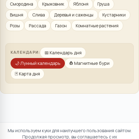
Смородина
Крыжовник
Яблоня
Груша
Вишня
Слива
Деревья и саженцы
Кустарники
Розы
Рассада
Газон
Комнатные растения
📅
Календарь дня
КАЛЕНДАРИ:
🌙
Лунный календарь
🧲
Магнитные бури
🃏
Карта дня
Мы используем куки для наилучшего пользования сайтом.
Продолжая просмотр, вы соглашаетесь с их