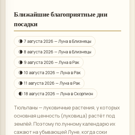
Ближайшие благоприятные дни
посадки
🌘
7 августа 2026
— Луна в
Близнецы
🌘
8 августа 2026
— Луна в
Близнецы
🌘
9 августа 2026
— Луна в
Рак
🌘
10 августа 2026
— Луна в
Рак
🌘
11 августа 2026
— Луна в
Рак
🌒
18 августа 2026
— Луна в
Скорпион
Тюльпаны — луковичные растения, у которых
основная ценность (луковица) растёт под
землёй. Поэтому по лунному календарю их
сажают на убывающей Луне, когда соки